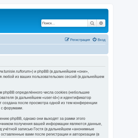
Поиск
Расширенный по
Регистрация
Вход
.tunisie.ru/forum») и phpBB (в дальнейшем «они»,
я любой из ваших пользовательских сессий (в дальнейшем
м phpBB определённого числа cookies (небольшие
ователя (в дальнейшем «user-id») и идентификатор
ет создана после просмотра одной из тем конференции
 с форумами.
ению phpBB, однако они выходят за рамки этого
точником получения вашей информации являются данные,
д учётной записью Гостя (в дальнейшем «анонимные
 оставленные вами после регистрации и авторизации (в