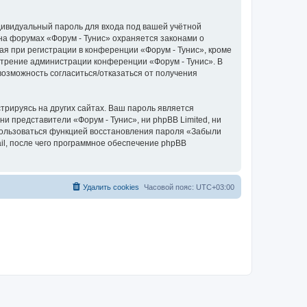
дивидуальный пароль для входа под вашей учётной
на форумах «Форум - Тунис» охраняется законами о
 при регистрации в конференции «Форум - Тунис», кроме
мотрение администрации конференции «Форум - Тунис». В
 возможность согласиться/отказаться от получения
рируясь на других сайтах. Ваш пароль является
ни представители «Форум - Тунис», ни phpBB Limited, ни
спользоваться функцией восстановления пароля «Забыли
l, после чего программное обеспечение phpBB
Удалить cookies
Часовой пояс:
UTC+03:00