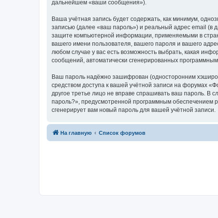
дальнейшем «ваши сообщения»).
Ваша учётная запись будет содержать, как минимум, одн
записью (далее «ваш пароль») и реальный адрес email (в
защите компьютерной информации, применяемыми в стране
вашего имени пользователя, вашего пароля и вашего адрес
любом случае у вас есть возможность выбрать, какая инфо
сообщений, автоматически сгенерированных программным
Ваш пароль надёжно зашифрован (односторонним хэширован
средством доступа к вашей учётной записи на форумах «Фор
другое третье лицо не вправе спрашивать ваш пароль. В с
пароль?», предусмотренной программным обеспечением ph
сгенерирует вам новый пароль для вашей учётной записи.
На главную
Список форумов