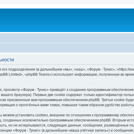
ьности
 его подразделения (в дальнейшем «мы», «наш», «Форум - Тунис», «https://www
pBB Limited», «phpBB Teams») используют информацию, полученную во врем
, просмотр «Форум - Тунис» приведёт к созданию программным обеспечение
вашего браузера). Первые две cookie содержат только идентификатор польз
чески присвоенные вам программным обеспечением phpBB. Третья cookie буд
формации о прочтённых вами темах, повышая таким образом удобство работы
ы можем установить cookies, внешние по отношению к программному обеспеч
иц, созданных исключительно программным обеспечением phpBB. Вторым ис
быть, но не исчерпываются, следующие данные: сообщения, размещённые по
ренции «Форум - Тунис» (в дальнейшем «ваша учётная запись») и сообщения,