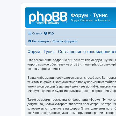
Форум - Тунис
Форум Инфоцентра Tunisie.ru
Ссылки
FAQ
На главную
Список форумов
Форум - Тунис - Соглашение о конфиденциал
Это соглашение подробно объясняет, как «Форум - Тунис» и
«программное обеспечение phpBB», «www.phpbb.com», «ph
«ваша информация»).
Ваша информация собирается двумя способами. Во-первых
текстовые файлы, загружаемые в папку временных файлов 
анонимной сессии (в дальнейшем «session-id»), автомати
«Форум - Тунис» и будет использоваться для хранения ин
Также во время просмотра конференции «Форум - Тунис» м
документа, целью которого является рассмотрение стран
которые вы отправляете на форум. Этими данными могут 
сообщения»), данные, указанные при регистрации в конфе