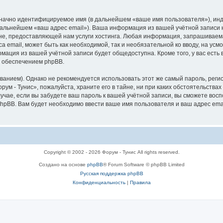
означно идентифицируемое имя (в дальнейшем «ваше имя пользователя»), ин
 дальнейшем «ваш адрес email»). Ваша информация из вашей учётной записи 
, предоставляющей нам услуги хостинга. Любая информация, запрашиваемая
а email, может быть как необходимой, так и необязательной ко вводу, на ус
рмация из вашей учётной записи будет общедоступна. Кроме того, у вас есть
 обеспечением phpBB.
ием). Однако не рекомендуется использовать этот же самый пароль, регист
ум - Тунис», пожалуйста, храните его в тайне, ни при каких обстоятельствах 
лучае, если вы забудете ваш пароль к вашей учётной записи, вы сможете во
pBB. Вам будет необходимо ввести ваше имя пользователя и ваш адрес emai
Copyright © 2002 - 2026 Форум - Тунис All rights reserved.
Создано на основе
phpBB
® Forum Software © phpBB Limited
Русская поддержка phpBB
Конфиденциальность
|
Правила