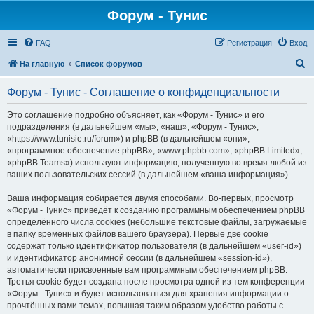
Форум - Тунис
FAQ
Регистрация
Вход
П
На главную
Список форумов
о
Форум - Тунис - Соглашение о конфиденциальности
и
с
Это соглашение подробно объясняет, как «Форум - Тунис» и его
подразделения (в дальнейшем «мы», «наш», «Форум - Тунис»,
к
«https://www.tunisie.ru/forum») и phpBB (в дальнейшем «они»,
«программное обеспечение phpBB», «www.phpbb.com», «phpBB Limited»,
«phpBB Teams») используют информацию, полученную во время любой из
ваших пользовательских сессий (в дальнейшем «ваша информация»).
Ваша информация собирается двумя способами. Во-первых, просмотр
«Форум - Тунис» приведёт к созданию программным обеспечением phpBB
определённого числа cookies (небольшие текстовые файлы, загружаемые
в папку временных файлов вашего браузера). Первые две cookie
содержат только идентификатор пользователя (в дальнейшем «user-id»)
и идентификатор анонимной сессии (в дальнейшем «session-id»),
автоматически присвоенные вам программным обеспечением phpBB.
Третья cookie будет создана после просмотра одной из тем конференции
«Форум - Тунис» и будет использоваться для хранения информации о
прочтённых вами темах, повышая таким образом удобство работы с