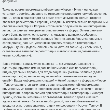
форумами.
Также во время просмотра конференции «Форум - Тунис» мы можем
установить cookies, внешние по отношению к программному обеспечению
phpBB, однако они выходят за рамки этого документа, целью которого
является рассмотрение страниц, созданных исключительно программным
обеспечением phpBB. Вторым источником получения вашей информации
являются данные, которые вы отправляете на форум. Этими данными
могут быть, но не исчерпываются, следующие данные: сообщения,
размещённые под учётной записью Гостя (в дальнейшем «анонимные
сообщения»), данные, указанные при регистрации в конференции
«Форум - Тунис» (в дальнейшем «ваша учётная запись») и сообщения,
оставленные вами после регистрации и авторизации (в дальнейшем
«ваши сообщения»).
Ваша учётная запись будет содержать, как минимум, однозначно
идентифицируемое имя (в дальнейшем «ваше имя пользователя»),
индивидуальный пароль для входа под вашей учётной записью (далее
«ваш пароль») и реальный адрес email (в дальнейшем «ваш адрес
email»). Ваша информация из вашей учётной записи на форумах «Форум
- Тунис» охраняется законами о защите компьютерной информации,
применяемыми в стране, предоставляющей нам услуги хостинга. Любая
информация, запрашиваемая при регистрации в конференции «Форум -
Тунис», кроме вашего имени пользователя, вашего пароля и вашего
адреса email, может быть как необходимой, так и необязательной ко
вводу, на усмотрение администрации конференции «Форум - Тунис». В
любом случае у вас есть возможность выбрать, какая информация из