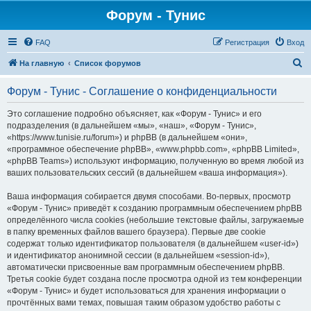
Форум - Тунис
FAQ
Регистрация
Вход
П
На главную
Список форумов
о
Форум - Тунис - Соглашение о конфиденциальности
и
с
Это соглашение подробно объясняет, как «Форум - Тунис» и его
подразделения (в дальнейшем «мы», «наш», «Форум - Тунис»,
к
«https://www.tunisie.ru/forum») и phpBB (в дальнейшем «они»,
«программное обеспечение phpBB», «www.phpbb.com», «phpBB Limited»,
«phpBB Teams») используют информацию, полученную во время любой из
ваших пользовательских сессий (в дальнейшем «ваша информация»).
Ваша информация собирается двумя способами. Во-первых, просмотр
«Форум - Тунис» приведёт к созданию программным обеспечением phpBB
определённого числа cookies (небольшие текстовые файлы, загружаемые
в папку временных файлов вашего браузера). Первые две cookie
содержат только идентификатор пользователя (в дальнейшем «user-id»)
и идентификатор анонимной сессии (в дальнейшем «session-id»),
автоматически присвоенные вам программным обеспечением phpBB.
Третья cookie будет создана после просмотра одной из тем конференции
«Форум - Тунис» и будет использоваться для хранения информации о
прочтённых вами темах, повышая таким образом удобство работы с