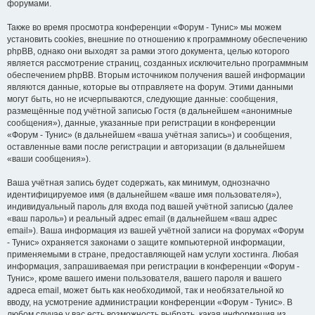
форумами.
Также во время просмотра конференции «Форум - Тунис» мы можем
установить cookies, внешние по отношению к программному обеспечению
phpBB, однако они выходят за рамки этого документа, целью которого
является рассмотрение страниц, созданных исключительно программным
обеспечением phpBB. Вторым источником получения вашей информации
являются данные, которые вы отправляете на форум. Этими данными
могут быть, но не исчерпываются, следующие данные: сообщения,
размещённые под учётной записью Гостя (в дальнейшем «анонимные
сообщения»), данные, указанные при регистрации в конференции
«Форум - Тунис» (в дальнейшем «ваша учётная запись») и сообщения,
оставленные вами после регистрации и авторизации (в дальнейшем
«ваши сообщения»).
Ваша учётная запись будет содержать, как минимум, однозначно
идентифицируемое имя (в дальнейшем «ваше имя пользователя»),
индивидуальный пароль для входа под вашей учётной записью (далее
«ваш пароль») и реальный адрес email (в дальнейшем «ваш адрес
email»). Ваша информация из вашей учётной записи на форумах «Форум
- Тунис» охраняется законами о защите компьютерной информации,
применяемыми в стране, предоставляющей нам услуги хостинга. Любая
информация, запрашиваемая при регистрации в конференции «Форум -
Тунис», кроме вашего имени пользователя, вашего пароля и вашего
адреса email, может быть как необходимой, так и необязательной ко
вводу, на усмотрение администрации конференции «Форум - Тунис». В
любом случае у вас есть возможность выбрать, какая информация из