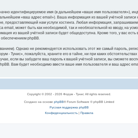
означно идентифицируемое имя (в дальнейшем «ваше имя пользователя»), ин
 дальнейшем «ваш адрес email»). Ваша информация из вашей учётной записи 
, предоставляющей нам услуги хостинга. Любая информация, запрашиваемая
а email, может быть как необходимой, так и необязательной ко вводу, на ус
рмация из вашей учётной записи будет общедоступна. Кроме того, у вас есть
 обеспечением phpBB.
ием). Однако не рекомендуется использовать этот же самый пароль, регист
ум - Тунис», пожалуйста, храните его в тайне, ни при каких обстоятельствах 
лучае, если вы забудете ваш пароль к вашей учётной записи, вы сможете во
pBB. Вам будет необходимо ввести ваше имя пользователя и ваш адрес emai
Copyright © 2002 - 2026 Форум - Тунис All rights reserved.
Создано на основе
phpBB
® Forum Software © phpBB Limited
Русская поддержка phpBB
Конфиденциальность
|
Правила