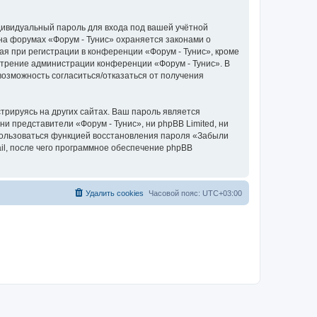
дивидуальный пароль для входа под вашей учётной
на форумах «Форум - Тунис» охраняется законами о
 при регистрации в конференции «Форум - Тунис», кроме
мотрение администрации конференции «Форум - Тунис». В
 возможность согласиться/отказаться от получения
рируясь на других сайтах. Ваш пароль является
ни представители «Форум - Тунис», ни phpBB Limited, ни
спользоваться функцией восстановления пароля «Забыли
l, после чего программное обеспечение phpBB
Удалить cookies
Часовой пояс:
UTC+03:00