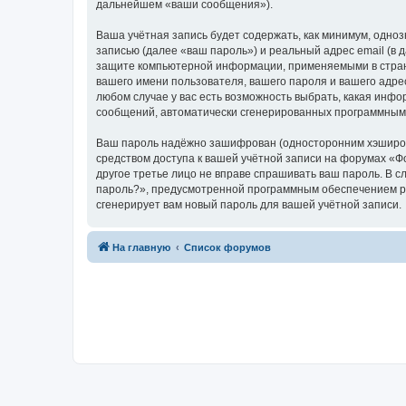
дальнейшем «ваши сообщения»).
Ваша учётная запись будет содержать, как минимум, одн
записью (далее «ваш пароль») и реальный адрес email (в
защите компьютерной информации, применяемыми в стране
вашего имени пользователя, вашего пароля и вашего адрес
любом случае у вас есть возможность выбрать, какая инфо
сообщений, автоматически сгенерированных программным
Ваш пароль надёжно зашифрован (односторонним хэширован
средством доступа к вашей учётной записи на форумах «Фор
другое третье лицо не вправе спрашивать ваш пароль. В с
пароль?», предусмотренной программным обеспечением ph
сгенерирует вам новый пароль для вашей учётной записи.
На главную
Список форумов