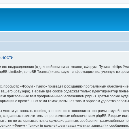
ьности
 его подразделения (в дальнейшем «мы», «наш», «Форум - Тунис», «https://www
pBB Limited», «phpBB Teams») используют информацию, полученную во врем
, просмотр «Форум - Тунис» приведёт к созданию программным обеспечение
вашего браузера). Первые две cookie содержат только идентификатор польз
чески присвоенные вам программным обеспечением phpBB. Третья cookie буд
формации о прочтённых вами темах, повышая таким образом удобство работы
ы можем установить cookies, внешние по отношению к программному обеспеч
иц, созданных исключительно программным обеспечением phpBB. Вторым ис
быть, но не исчерпываются, следующие данные: сообщения, размещённые по
ренции «Форум - Тунис» (в дальнейшем «ваша учётная запись») и сообщения,