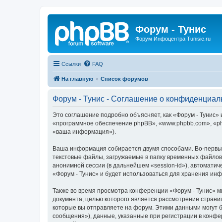
Форум - Тунис
Форум Инфоцентра Tunisie.ru
Ссылки
FAQ
На главную
Список форумов
Форум - Тунис - Соглашение о конфиденциал
Это соглашение подробно объясняет, как «Форум - Тунис» и
«программное обеспечение phpBB», «www.phpbb.com», «ph
«ваша информация»).
Ваша информация собирается двумя способами. Во-первых
текстовые файлы, загружаемые в папку временных файлов 
анонимной сессии (в дальнейшем «session-id»), автомати
«Форум - Тунис» и будет использоваться для хранения ин
Также во время просмотра конференции «Форум - Тунис» м
документа, целью которого является рассмотрение стран
которые вы отправляете на форум. Этими данными могут 
сообщения»), данные, указанные при регистрации в конфе