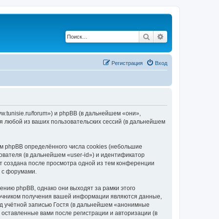
Поиск
Расширенный по
Регистрация
Вход
.tunisie.ru/forum») и phpBB (в дальнейшем «они»,
я любой из ваших пользовательских сессий (в дальнейшем
м phpBB определённого числа cookies (небольшие
ователя (в дальнейшем «user-id») и идентификатор
ет создана после просмотра одной из тем конференции
 с форумами.
ению phpBB, однако они выходят за рамки этого
точником получения вашей информации являются данные,
д учётной записью Гостя (в дальнейшем «анонимные
 оставленные вами после регистрации и авторизации (в