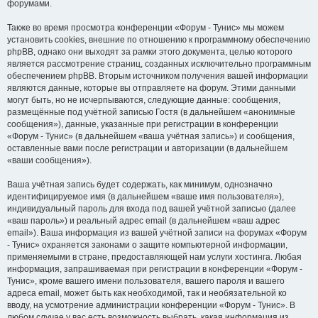
форумами.
Также во время просмотра конференции «Форум - Тунис» мы можем
установить cookies, внешние по отношению к программному обеспечению
phpBB, однако они выходят за рамки этого документа, целью которого
является рассмотрение страниц, созданных исключительно программным
обеспечением phpBB. Вторым источником получения вашей информации
являются данные, которые вы отправляете на форум. Этими данными
могут быть, но не исчерпываются, следующие данные: сообщения,
размещённые под учётной записью Гостя (в дальнейшем «анонимные
сообщения»), данные, указанные при регистрации в конференции
«Форум - Тунис» (в дальнейшем «ваша учётная запись») и сообщения,
оставленные вами после регистрации и авторизации (в дальнейшем
«ваши сообщения»).
Ваша учётная запись будет содержать, как минимум, однозначно
идентифицируемое имя (в дальнейшем «ваше имя пользователя»),
индивидуальный пароль для входа под вашей учётной записью (далее
«ваш пароль») и реальный адрес email (в дальнейшем «ваш адрес
email»). Ваша информация из вашей учётной записи на форумах «Форум
- Тунис» охраняется законами о защите компьютерной информации,
применяемыми в стране, предоставляющей нам услуги хостинга. Любая
информация, запрашиваемая при регистрации в конференции «Форум -
Тунис», кроме вашего имени пользователя, вашего пароля и вашего
адреса email, может быть как необходимой, так и необязательной ко
вводу, на усмотрение администрации конференции «Форум - Тунис». В
любом случае у вас есть возможность выбрать, какая информация из