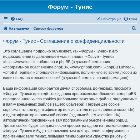
Форум - Тунис
FAQ
Регистрация
Вход
П
На главную
Список форумов
о
Форум - Тунис - Соглашение о конфиденциальности
и
с
Это соглашение подробно объясняет, как «Форум - Тунис» и его
подразделения (в дальнейшем «мы», «наш», «Форум - Тунис»,
к
«https://www.tunisie.ru/forum») и phpBB (в дальнейшем «они»,
«программное обеспечение phpBB», «www.phpbb.com», «phpBB Limited»,
«phpBB Teams») используют информацию, полученную во время любой из
ваших пользовательских сессий (в дальнейшем «ваша информация»).
Ваша информация собирается двумя способами. Во-первых, просмотр
«Форум - Тунис» приведёт к созданию программным обеспечением phpBB
определённого числа cookies (небольшие текстовые файлы, загружаемые
в папку временных файлов вашего браузера). Первые две cookie
содержат только идентификатор пользователя (в дальнейшем «user-id»)
и идентификатор анонимной сессии (в дальнейшем «session-id»),
автоматически присвоенные вам программным обеспечением phpBB.
Третья cookie будет создана после просмотра одной из тем конференции
«Форум - Тунис» и будет использоваться для хранения информации о
прочтённых вами темах, повышая таким образом удобство работы с