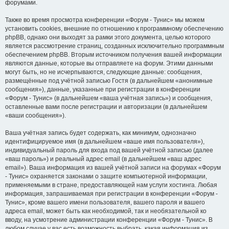
форумами.
Также во время просмотра конференции «Форум - Тунис» мы можем
установить cookies, внешние по отношению к программному обеспечению
phpBB, однако они выходят за рамки этого документа, целью которого
является рассмотрение страниц, созданных исключительно программным
обеспечением phpBB. Вторым источником получения вашей информации
являются данные, которые вы отправляете на форум. Этими данными
могут быть, но не исчерпываются, следующие данные: сообщения,
размещённые под учётной записью Гостя (в дальнейшем «анонимные
сообщения»), данные, указанные при регистрации в конференции
«Форум - Тунис» (в дальнейшем «ваша учётная запись») и сообщения,
оставленные вами после регистрации и авторизации (в дальнейшем
«ваши сообщения»).
Ваша учётная запись будет содержать, как минимум, однозначно
идентифицируемое имя (в дальнейшем «ваше имя пользователя»),
индивидуальный пароль для входа под вашей учётной записью (далее
«ваш пароль») и реальный адрес email (в дальнейшем «ваш адрес
email»). Ваша информация из вашей учётной записи на форумах «Форум
- Тунис» охраняется законами о защите компьютерной информации,
применяемыми в стране, предоставляющей нам услуги хостинга. Любая
информация, запрашиваемая при регистрации в конференции «Форум -
Тунис», кроме вашего имени пользователя, вашего пароля и вашего
адреса email, может быть как необходимой, так и необязательной ко
вводу, на усмотрение администрации конференции «Форум - Тунис». В
любом случае у вас есть возможность выбрать, какая информация из