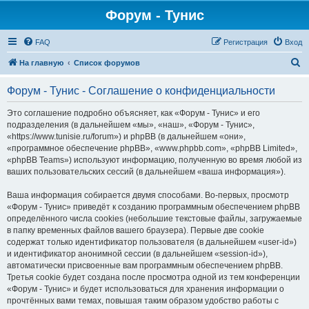
Форум - Тунис
FAQ
Регистрация
Вход
П
На главную
Список форумов
о
Форум - Тунис - Соглашение о конфиденциальности
и
с
Это соглашение подробно объясняет, как «Форум - Тунис» и его
подразделения (в дальнейшем «мы», «наш», «Форум - Тунис»,
к
«https://www.tunisie.ru/forum») и phpBB (в дальнейшем «они»,
«программное обеспечение phpBB», «www.phpbb.com», «phpBB Limited»,
«phpBB Teams») используют информацию, полученную во время любой из
ваших пользовательских сессий (в дальнейшем «ваша информация»).
Ваша информация собирается двумя способами. Во-первых, просмотр
«Форум - Тунис» приведёт к созданию программным обеспечением phpBB
определённого числа cookies (небольшие текстовые файлы, загружаемые
в папку временных файлов вашего браузера). Первые две cookie
содержат только идентификатор пользователя (в дальнейшем «user-id»)
и идентификатор анонимной сессии (в дальнейшем «session-id»),
автоматически присвоенные вам программным обеспечением phpBB.
Третья cookie будет создана после просмотра одной из тем конференции
«Форум - Тунис» и будет использоваться для хранения информации о
прочтённых вами темах, повышая таким образом удобство работы с