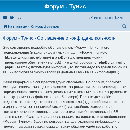
Форум - Тунис
FAQ
Регистрация
Вход
П
На главную
Список форумов
о
Форум - Тунис - Соглашение о конфиденциальности
и
с
Это соглашение подробно объясняет, как «Форум - Тунис» и его
подразделения (в дальнейшем «мы», «наш», «Форум - Тунис»,
к
«https://www.tunisie.ru/forum») и phpBB (в дальнейшем «они»,
«программное обеспечение phpBB», «www.phpbb.com», «phpBB Limited»,
«phpBB Teams») используют информацию, полученную во время любой из
ваших пользовательских сессий (в дальнейшем «ваша информация»).
Ваша информация собирается двумя способами. Во-первых, просмотр
«Форум - Тунис» приведёт к созданию программным обеспечением phpBB
определённого числа cookies (небольшие текстовые файлы, загружаемые
в папку временных файлов вашего браузера). Первые две cookie
содержат только идентификатор пользователя (в дальнейшем «user-id»)
и идентификатор анонимной сессии (в дальнейшем «session-id»),
автоматически присвоенные вам программным обеспечением phpBB.
Третья cookie будет создана после просмотра одной из тем конференции
«Форум - Тунис» и будет использоваться для хранения информации о
прочтённых вами темах, повышая таким образом удобство работы с