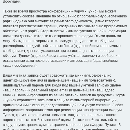
форумами.
Также во время просмотра конференции «Форум - Тунис» мы можем
установить cookies, внешние по отношению к программному обеспечению
phpBB, однако они выходят за рамки этого документа, целью которого
является рассмотрение страниц, созданных исключительно программным
обеспечением phpBB. Вторым источником получения вашей информации
являются данные, которые вы отправляете на форум. Этими данными
могут быть, но не исчерпываются, следующие данные: сообщения,
размещённые под учётной записью Гостя (в дальнейшем «анонимные
сообщения»), данные, указанные при регистрации в конференции
«Форум - Тунис» (в дальнейшем «ваша учётная запись») и сообщения,
оставленные вами после регистрации и авторизации (в дальнейшем
«ваши сообщения»).
Ваша учётная запись будет содержать, как минимум, однозначно
идентифицируемое имя (в дальнейшем «ваше имя пользователя»),
индивидуальный пароль для входа под вашей учётной записью (далее
«ваш пароль») и реальный адрес email (в дальнейшем «ваш адрес
email»). Ваша информация из вашей учётной записи на форумах «Форум
- Тунис» охраняется законами о защите компьютерной информации,
применяемыми в стране, предоставляющей нам услуги хостинга. Любая
информация, запрашиваемая при регистрации в конференции «Форум -
Тунис», кроме вашего имени пользователя, вашего пароля и вашего
адреса email, может быть как необходимой, так и необязательной ко
вводу, на усмотрение администрации конференции «Форум - Тунис». В
любом случае у вас есть возможность выбрать, какая информация из