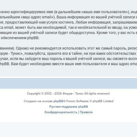
означно идентифицируемое имя (в дальнейшем «ваше имя пользователя»), ин
 дальнейшем «ваш адрес email»). Ваша информация из вашей учётной записи 
, предоставляющей нам услуги хостинга. Любая информация, запрашиваемая
а email, может быть как необходимой, так и необязательной ко вводу, на ус
рмация из вашей учётной записи будет общедоступна. Кроме того, у вас есть
 обеспечением phpBB.
ием). Однако не рекомендуется использовать этот же самый пароль, регист
ум - Тунис», пожалуйста, храните его в тайне, ни при каких обстоятельствах 
лучае, если вы забудете ваш пароль к вашей учётной записи, вы сможете во
pBB. Вам будет необходимо ввести ваше имя пользователя и ваш адрес emai
Copyright © 2002 - 2026 Форум - Тунис All rights reserved.
Создано на основе
phpBB
® Forum Software © phpBB Limited
Русская поддержка phpBB
Конфиденциальность
|
Правила