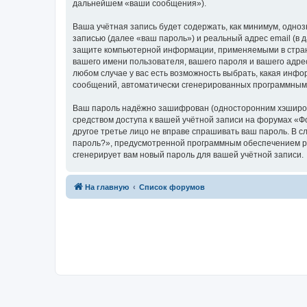
дальнейшем «ваши сообщения»).
Ваша учётная запись будет содержать, как минимум, одн
записью (далее «ваш пароль») и реальный адрес email (в
защите компьютерной информации, применяемыми в стране
вашего имени пользователя, вашего пароля и вашего адрес
любом случае у вас есть возможность выбрать, какая инфо
сообщений, автоматически сгенерированных программным
Ваш пароль надёжно зашифрован (односторонним хэширован
средством доступа к вашей учётной записи на форумах «Фор
другое третье лицо не вправе спрашивать ваш пароль. В с
пароль?», предусмотренной программным обеспечением ph
сгенерирует вам новый пароль для вашей учётной записи.
На главную
Список форумов