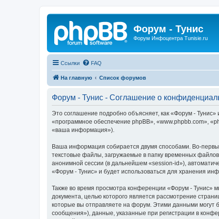
Форум - Тунис
Форум Инфоцентра Tunisie.ru
Ссылки
FAQ
На главную
Список форумов
Форум - Тунис - Соглашение о конфиденциал
Это соглашение подробно объясняет, как «Форум - Тунис» и
«программное обеспечение phpBB», «www.phpbb.com», «ph
«ваша информация»).
Ваша информация собирается двумя способами. Во-первых
текстовые файлы, загружаемые в папку временных файлов 
анонимной сессии (в дальнейшем «session-id»), автомати
«Форум - Тунис» и будет использоваться для хранения ин
Также во время просмотра конференции «Форум - Тунис» м
документа, целью которого является рассмотрение стран
которые вы отправляете на форум. Этими данными могут 
сообщения»), данные, указанные при регистрации в конфе