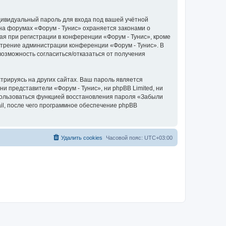
дивидуальный пароль для входа под вашей учётной
на форумах «Форум - Тунис» охраняется законами о
 при регистрации в конференции «Форум - Тунис», кроме
мотрение администрации конференции «Форум - Тунис». В
 возможность согласиться/отказаться от получения
рируясь на других сайтах. Ваш пароль является
ни представители «Форум - Тунис», ни phpBB Limited, ни
спользоваться функцией восстановления пароля «Забыли
l, после чего программное обеспечение phpBB
Удалить cookies
Часовой пояс:
UTC+03:00