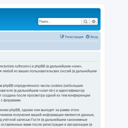
Поиск
Расширенный по
Регистрация
Вход
.tunisie.ru/forum») и phpBB (в дальнейшем «они»,
я любой из ваших пользовательских сессий (в дальнейшем
м phpBB определённого числа cookies (небольшие
ователя (в дальнейшем «user-id») и идентификатор
ет создана после просмотра одной из тем конференции
 с форумами.
ению phpBB, однако они выходят за рамки этого
точником получения вашей информации являются данные,
д учётной записью Гостя (в дальнейшем «анонимные
 оставленные вами после регистрации и авторизации (в