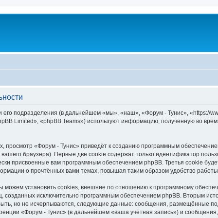
ьности
 его подразделения (в дальнейшем «мы», «наш», «Форум - Тунис», «https://www
pBB Limited», «phpBB Teams») используют информацию, полученную во врем
, просмотр «Форум - Тунис» приведёт к созданию программным обеспечение
вашего браузера). Первые две cookie содержат только идентификатор польз
чески присвоенные вам программным обеспечением phpBB. Третья cookie буд
формации о прочтённых вами темах, повышая таким образом удобство работы
ы можем установить cookies, внешние по отношению к программному обеспеч
иц, созданных исключительно программным обеспечением phpBB. Вторым ис
быть, но не исчерпываются, следующие данные: сообщения, размещённые по
ренции «Форум - Тунис» (в дальнейшем «ваша учётная запись») и сообщения,