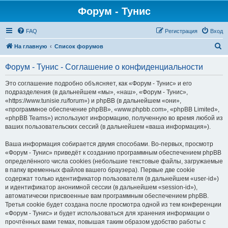
Форум - Тунис
FAQ
Регистрация
Вход
П
На главную
Список форумов
о
Форум - Тунис - Соглашение о конфиденциальности
и
с
Это соглашение подробно объясняет, как «Форум - Тунис» и его
подразделения (в дальнейшем «мы», «наш», «Форум - Тунис»,
к
«https://www.tunisie.ru/forum») и phpBB (в дальнейшем «они»,
«программное обеспечение phpBB», «www.phpbb.com», «phpBB Limited»,
«phpBB Teams») используют информацию, полученную во время любой из
ваших пользовательских сессий (в дальнейшем «ваша информация»).
Ваша информация собирается двумя способами. Во-первых, просмотр
«Форум - Тунис» приведёт к созданию программным обеспечением phpBB
определённого числа cookies (небольшие текстовые файлы, загружаемые
в папку временных файлов вашего браузера). Первые две cookie
содержат только идентификатор пользователя (в дальнейшем «user-id»)
и идентификатор анонимной сессии (в дальнейшем «session-id»),
автоматически присвоенные вам программным обеспечением phpBB.
Третья cookie будет создана после просмотра одной из тем конференции
«Форум - Тунис» и будет использоваться для хранения информации о
прочтённых вами темах, повышая таким образом удобство работы с