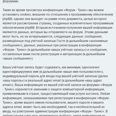
форумами.
Также во время просмотра конференции «Форум - Тунис» мы можем
установить cookies, внешние по отношению к программному обеспечению
phpBB, однако они выходят за рамки этого документа, целью которого
является рассмотрение страниц, созданных исключительно программным
обеспечением phpBB. Вторым источником получения вашей информации
являются данные, которые вы отправляете на форум. Этими данными
могут быть, но не исчерпываются, следующие данные: сообщения,
размещённые под учётной записью Гостя (в дальнейшем «анонимные
сообщения»), данные, указанные при регистрации в конференции
«Форум - Тунис» (в дальнейшем «ваша учётная запись») и сообщения,
оставленные вами после регистрации и авторизации (в дальнейшем
«ваши сообщения»).
Ваша учётная запись будет содержать, как минимум, однозначно
идентифицируемое имя (в дальнейшем «ваше имя пользователя»),
индивидуальный пароль для входа под вашей учётной записью (далее
«ваш пароль») и реальный адрес email (в дальнейшем «ваш адрес
email»). Ваша информация из вашей учётной записи на форумах «Форум
- Тунис» охраняется законами о защите компьютерной информации,
применяемыми в стране, предоставляющей нам услуги хостинга. Любая
информация, запрашиваемая при регистрации в конференции «Форум -
Тунис», кроме вашего имени пользователя, вашего пароля и вашего
адреса email, может быть как необходимой, так и необязательной ко
вводу, на усмотрение администрации конференции «Форум - Тунис». В
любом случае у вас есть возможность выбрать, какая информация из