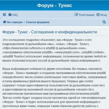
Форум - Тунис
FAQ
Регистрация
Вход
П
На главную
Список форумов
о
Форум - Тунис - Соглашение о конфиденциальности
и
с
Это соглашение подробно объясняет, как «Форум - Тунис» и его
подразделения (в дальнейшем «мы», «наш», «Форум - Тунис»,
к
«https://www.tunisie.ru/forum») и phpBB (в дальнейшем «они»,
«программное обеспечение phpBB», «www.phpbb.com», «phpBB Limited»,
«phpBB Teams») используют информацию, полученную во время любой из
ваших пользовательских сессий (в дальнейшем «ваша информация»).
Ваша информация собирается двумя способами. Во-первых, просмотр
«Форум - Тунис» приведёт к созданию программным обеспечением phpBB
определённого числа cookies (небольшие текстовые файлы, загружаемые
в папку временных файлов вашего браузера). Первые две cookie
содержат только идентификатор пользователя (в дальнейшем «user-id»)
и идентификатор анонимной сессии (в дальнейшем «session-id»),
автоматически присвоенные вам программным обеспечением phpBB.
Третья cookie будет создана после просмотра одной из тем конференции
«Форум - Тунис» и будет использоваться для хранения информации о
прочтённых вами темах, повышая таким образом удобство работы с