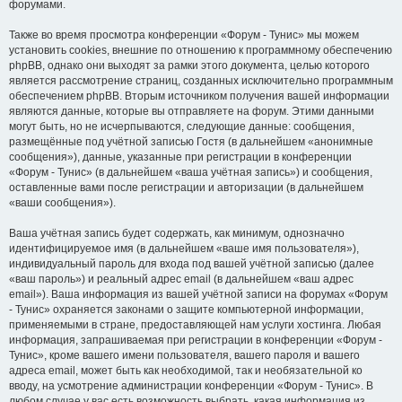
форумами.
Также во время просмотра конференции «Форум - Тунис» мы можем
установить cookies, внешние по отношению к программному обеспечению
phpBB, однако они выходят за рамки этого документа, целью которого
является рассмотрение страниц, созданных исключительно программным
обеспечением phpBB. Вторым источником получения вашей информации
являются данные, которые вы отправляете на форум. Этими данными
могут быть, но не исчерпываются, следующие данные: сообщения,
размещённые под учётной записью Гостя (в дальнейшем «анонимные
сообщения»), данные, указанные при регистрации в конференции
«Форум - Тунис» (в дальнейшем «ваша учётная запись») и сообщения,
оставленные вами после регистрации и авторизации (в дальнейшем
«ваши сообщения»).
Ваша учётная запись будет содержать, как минимум, однозначно
идентифицируемое имя (в дальнейшем «ваше имя пользователя»),
индивидуальный пароль для входа под вашей учётной записью (далее
«ваш пароль») и реальный адрес email (в дальнейшем «ваш адрес
email»). Ваша информация из вашей учётной записи на форумах «Форум
- Тунис» охраняется законами о защите компьютерной информации,
применяемыми в стране, предоставляющей нам услуги хостинга. Любая
информация, запрашиваемая при регистрации в конференции «Форум -
Тунис», кроме вашего имени пользователя, вашего пароля и вашего
адреса email, может быть как необходимой, так и необязательной ко
вводу, на усмотрение администрации конференции «Форум - Тунис». В
любом случае у вас есть возможность выбрать, какая информация из