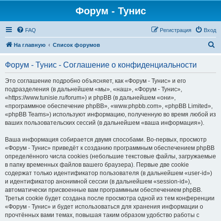
Форум - Тунис
FAQ
Регистрация
Вход
П
На главную
Список форумов
о
Форум - Тунис - Соглашение о конфиденциальности
и
с
Это соглашение подробно объясняет, как «Форум - Тунис» и его
подразделения (в дальнейшем «мы», «наш», «Форум - Тунис»,
к
«https://www.tunisie.ru/forum») и phpBB (в дальнейшем «они»,
«программное обеспечение phpBB», «www.phpbb.com», «phpBB Limited»,
«phpBB Teams») используют информацию, полученную во время любой из
ваших пользовательских сессий (в дальнейшем «ваша информация»).
Ваша информация собирается двумя способами. Во-первых, просмотр
«Форум - Тунис» приведёт к созданию программным обеспечением phpBB
определённого числа cookies (небольшие текстовые файлы, загружаемые
в папку временных файлов вашего браузера). Первые две cookie
содержат только идентификатор пользователя (в дальнейшем «user-id»)
и идентификатор анонимной сессии (в дальнейшем «session-id»),
автоматически присвоенные вам программным обеспечением phpBB.
Третья cookie будет создана после просмотра одной из тем конференции
«Форум - Тунис» и будет использоваться для хранения информации о
прочтённых вами темах, повышая таким образом удобство работы с