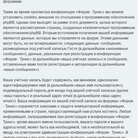
форумами.
Также во время просмотра конференции «Форум - Тунис» мы можем
установить cookies, внешние по отношению к программному обеспечению
phpBB, однако они выходят за рамки этого документа, целью которого
является рассмотрение страниц, созданных исключительно программным
обеспечением phpBB. Вторым источником получения вашей информации
являются данные, которые вы отправляете на форум. Этими данными
могут быть, но не исчерпываются, следующие данные: сообщения,
размещённые под учётной записью Гостя (в дальнейшем «анонимные
сообщения»), данные, указанные при регистрации в конференции
«Форум - Тунис» (в дальнейшем «ваша учётная запись») и сообщения,
оставленные вами после регистрации и авторизации (в дальнейшем
«ваши сообщения»).
Ваша учётная запись будет содержать, как минимум, однозначно
идентифицируемое имя (в дальнейшем «ваше имя пользователя»),
индивидуальный пароль для входа под вашей учётной записью (далее
«ваш пароль») и реальный адрес email (в дальнейшем «ваш адрес
email»). Ваша информация из вашей учётной записи на форумах «Форум
- Тунис» охраняется законами о защите компьютерной информации,
применяемыми в стране, предоставляющей нам услуги хостинга. Любая
информация, запрашиваемая при регистрации в конференции «Форум -
Тунис», кроме вашего имени пользователя, вашего пароля и вашего
адреса email, может быть как необходимой, так и необязательной ко
вводу, на усмотрение администрации конференции «Форум - Тунис». В
любом случае у вас есть возможность выбрать, какая информация из