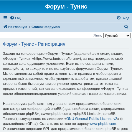
Форум - Тунис
FAQ
Вход
П
На главную
Список форумов
о
Язык:
и
Форум - Тунис - Регистрация
с
Заходя на конференцию «Форум - Тунис» (в дальнейшем «мы», «наш»,
к
«Форум - Тунис», «https://www.tunisie.ru/forum»), вы подтверждаете своё
согласие со следующими условиями. Если вы не согласны с ними,
пожалуйста, не заходите и не пользуйтесь форумами «Форум - Тунис».
Мы оставляем за собой право изменять эти правила в любое время и
сделаем всё возможное, чтобы уведомить вас об этом, однако с вашей
стороны было бы разумным регулярно просматривать этот текст на
предмет изменений, так как использование конференции «Форум - Тунис»
после обновления/исправления условий означает ваше согласие с ними.
Наши форумы работают под управлением программного обеспечения
для создания конференций phpBB (в дальнейшем «они», «программное
обеспечение phpBB», «www.phpbb.com», «phpBB Limited», «phpBB
Teams»), выпущенного по лицензии «
GNU General Public License v2
» (в
дальнейшем «GPL»). Скачать его можно по адресу
www.phpbb.com
.
Ограничения лицензии GPL для программного обеспечения phpBB строго