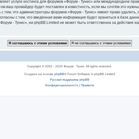
вляет услуги хостинга для форумов «Форум - Тунис» или международное пра
м ваш провайдер будет поставлен в известность, если мы сочтём это нужны
 с тем, что администраторы форумов «Форум - Тунис» имеют право удалить, 
согласны с тем, что введённая вами информация будет храниться в базе дан
рум - Тунис», ни phpBB Limited не может быть ответственна за действия ха
Copyright © 2002 - 2026 Форум - Тунис All rights reserved.
Создано на основе
phpBB
® Forum Software © phpBB Limited
Русская поддержка phpBB
Конфиденциальность
|
Правила