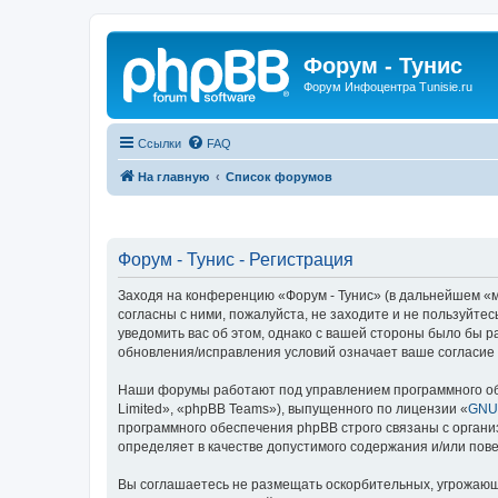
Форум - Тунис
Форум Инфоцентра Tunisie.ru
Ссылки
FAQ
На главную
Список форумов
Форум - Тунис - Регистрация
Заходя на конференцию «Форум - Тунис» (в дальнейшем «мы»
согласны с ними, пожалуйста, не заходите и не пользуйте
уведомить вас об этом, однако с вашей стороны было бы р
обновления/исправления условий означает ваше согласие 
Наши форумы работают под управлением программного об
Limited», «phpBB Teams»), выпущенного по лицензии «
GNU 
программного обеспечения phpBB строго связаны с органи
определяет в качестве допустимого содержания и/или по
Вы соглашаетесь не размещать оскорбительных, угрожающ