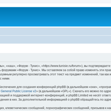
, «наш», «Форум - Тунис», «https://www.tunisie.ru/forum»), вы подтверждает
сь форумами «Форум - Тунис». Мы оставляем за собой право изменять эти пра
азумным регулярно просматривать этот текст на предмет изменений, так как
с ними.
еспечения для создания конференций phpBB (в дальнейшем «они», «програ
General Public License v2
» (в дальнейшем «GPL»). Скачать его можно по адр
зацией и поддержкой интернет-конференций, и phpBB Limited не несёт ответ
ведения в них. За дополнительной информацией о phpBB обращайтесь по адр
их, клеветнических сообщений, порнографических сообщений, призывов к на