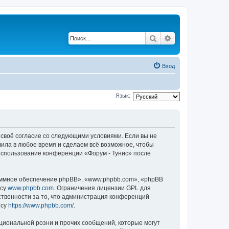
Поиск
Расширенный по
Вход
Язык:
е своё согласие со следующими условиями. Если вы не
вила в любое время и сделаем всё возможное, чтобы
 использование конференции «Форум - Тунис» после
ммное обеспечение phpBB», «www.phpbb.com», «phpBB
есу
www.phpbb.com
. Ограничения лицензии GPL для
ственности за то, что администрация конференций
есу
https://www.phpbb.com/
.
циональной розни и прочих сообщений, которые могут