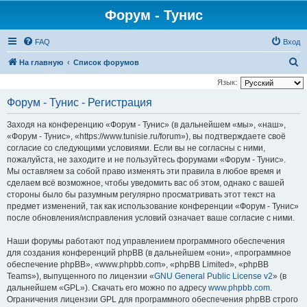
Форум - Тунис
FAQ
Вход
П
На главную
Список форумов
о
Язык:
и
Форум - Тунис - Регистрация
с
Заходя на конференцию «Форум - Тунис» (в дальнейшем «мы», «наш»,
к
«Форум - Тунис», «https://www.tunisie.ru/forum»), вы подтверждаете своё
согласие со следующими условиями. Если вы не согласны с ними,
пожалуйста, не заходите и не пользуйтесь форумами «Форум - Тунис».
Мы оставляем за собой право изменять эти правила в любое время и
сделаем всё возможное, чтобы уведомить вас об этом, однако с вашей
стороны было бы разумным регулярно просматривать этот текст на
предмет изменений, так как использование конференции «Форум - Тунис»
после обновления/исправления условий означает ваше согласие с ними.
Наши форумы работают под управлением программного обеспечения
для создания конференций phpBB (в дальнейшем «они», «программное
обеспечение phpBB», «www.phpbb.com», «phpBB Limited», «phpBB
Teams»), выпущенного по лицензии «
GNU General Public License v2
» (в
дальнейшем «GPL»). Скачать его можно по адресу
www.phpbb.com
.
Ограничения лицензии GPL для программного обеспечения phpBB строго