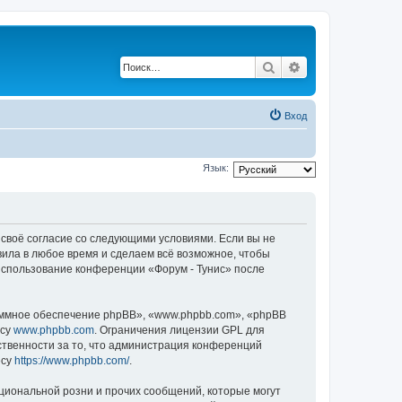
Поиск
Расширенный по
Вход
Язык:
е своё согласие со следующими условиями. Если вы не
вила в любое время и сделаем всё возможное, чтобы
 использование конференции «Форум - Тунис» после
ммное обеспечение phpBB», «www.phpbb.com», «phpBB
есу
www.phpbb.com
. Ограничения лицензии GPL для
ственности за то, что администрация конференций
есу
https://www.phpbb.com/
.
циональной розни и прочих сообщений, которые могут