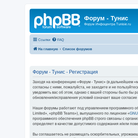
Форум - Тунис
Форум Инфоцентра Tunisie.ru
Ссылки
FAQ
На главную
Список форумов
Форум - Тунис - Регистрация
Заходя на конференцию «Форум - Тунис» (в дальнейшем «мы»
согласны с ними, пожалуйста, не заходите и не пользуйте
уведомить вас об этом, однако с вашей стороны было бы р
обновления/исправления условий означает ваше согласие 
Наши форумы работают под управлением программного об
Limited», «phpBB Teams»), выпущенного по лицензии «
GNU 
программного обеспечения phpBB строго связаны с органи
определяет в качестве допустимого содержания и/или по
Вы соглашаетесь не размещать оскорбительных, угрожающ