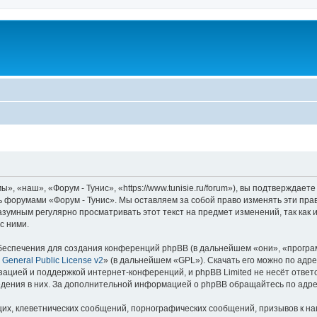
, «наш», «Форум - Тунис», «https://www.tunisie.ru/forum»), вы подтверждает
сь форумами «Форум - Тунис». Мы оставляем за собой право изменять эти пра
азумным регулярно просматривать этот текст на предмет изменений, так как
с ними.
еспечения для создания конференций phpBB (в дальнейшем «они», «програ
General Public License v2
» (в дальнейшем «GPL»). Скачать его можно по адр
зацией и поддержкой интернет-конференций, и phpBB Limited не несёт ответ
ведения в них. За дополнительной информацией о phpBB обращайтесь по адр
их, клеветнических сообщений, порнографических сообщений, призывов к на