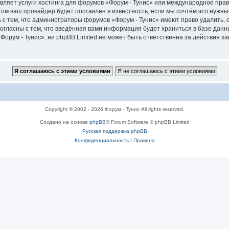
вляет услуги хостинга для форумов «Форум - Тунис» или международное пра
м ваш провайдер будет поставлен в известность, если мы сочтём это нужны
 с тем, что администраторы форумов «Форум - Тунис» имеют право удалить, 
согласны с тем, что введённая вами информация будет храниться в базе дан
рум - Тунис», ни phpBB Limited не может быть ответственна за действия ха
Copyright © 2002 - 2026 Форум - Тунис All rights reserved.
Создано на основе
phpBB
® Forum Software © phpBB Limited
Русская поддержка phpBB
Конфиденциальность
|
Правила