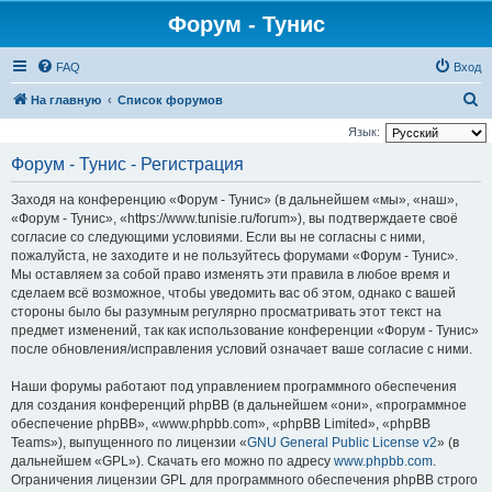
Форум - Тунис
FAQ
Вход
П
На главную
Список форумов
о
Язык:
и
Форум - Тунис - Регистрация
с
Заходя на конференцию «Форум - Тунис» (в дальнейшем «мы», «наш»,
к
«Форум - Тунис», «https://www.tunisie.ru/forum»), вы подтверждаете своё
согласие со следующими условиями. Если вы не согласны с ними,
пожалуйста, не заходите и не пользуйтесь форумами «Форум - Тунис».
Мы оставляем за собой право изменять эти правила в любое время и
сделаем всё возможное, чтобы уведомить вас об этом, однако с вашей
стороны было бы разумным регулярно просматривать этот текст на
предмет изменений, так как использование конференции «Форум - Тунис»
после обновления/исправления условий означает ваше согласие с ними.
Наши форумы работают под управлением программного обеспечения
для создания конференций phpBB (в дальнейшем «они», «программное
обеспечение phpBB», «www.phpbb.com», «phpBB Limited», «phpBB
Teams»), выпущенного по лицензии «
GNU General Public License v2
» (в
дальнейшем «GPL»). Скачать его можно по адресу
www.phpbb.com
.
Ограничения лицензии GPL для программного обеспечения phpBB строго