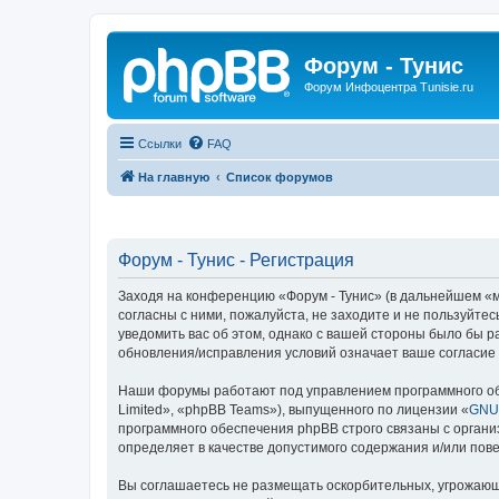
Форум - Тунис
Форум Инфоцентра Tunisie.ru
Ссылки
FAQ
На главную
Список форумов
Форум - Тунис - Регистрация
Заходя на конференцию «Форум - Тунис» (в дальнейшем «мы»
согласны с ними, пожалуйста, не заходите и не пользуйте
уведомить вас об этом, однако с вашей стороны было бы р
обновления/исправления условий означает ваше согласие 
Наши форумы работают под управлением программного об
Limited», «phpBB Teams»), выпущенного по лицензии «
GNU 
программного обеспечения phpBB строго связаны с органи
определяет в качестве допустимого содержания и/или по
Вы соглашаетесь не размещать оскорбительных, угрожающ