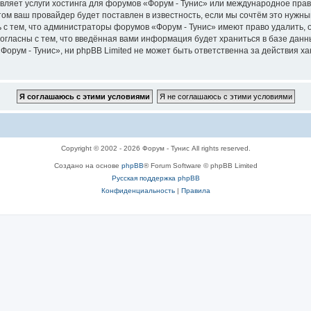
вляет услуги хостинга для форумов «Форум - Тунис» или международное пра
м ваш провайдер будет поставлен в известность, если мы сочтём это нужны
 с тем, что администраторы форумов «Форум - Тунис» имеют право удалить, 
согласны с тем, что введённая вами информация будет храниться в базе дан
рум - Тунис», ни phpBB Limited не может быть ответственна за действия ха
Copyright © 2002 - 2026 Форум - Тунис All rights reserved.
Создано на основе
phpBB
® Forum Software © phpBB Limited
Русская поддержка phpBB
Конфиденциальность
|
Правила