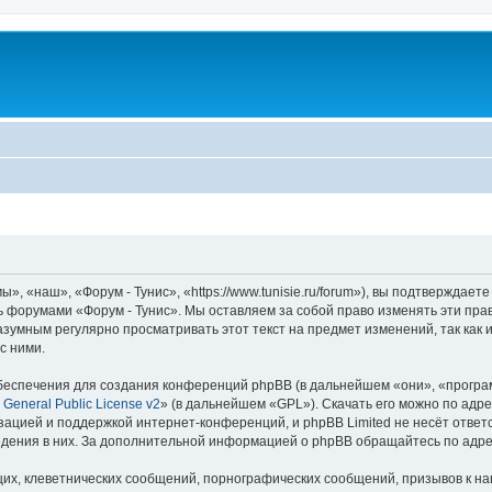
, «наш», «Форум - Тунис», «https://www.tunisie.ru/forum»), вы подтверждает
сь форумами «Форум - Тунис». Мы оставляем за собой право изменять эти пра
азумным регулярно просматривать этот текст на предмет изменений, так как
с ними.
еспечения для создания конференций phpBB (в дальнейшем «они», «програ
General Public License v2
» (в дальнейшем «GPL»). Скачать его можно по адр
зацией и поддержкой интернет-конференций, и phpBB Limited не несёт ответ
ведения в них. За дополнительной информацией о phpBB обращайтесь по адр
их, клеветнических сообщений, порнографических сообщений, призывов к на