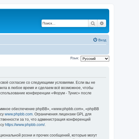
Поиск
Расширенный по
Вход
Язык:
е своё согласие со следующими условиями. Если вы не
вила в любое время и сделаем всё возможное, чтобы
 использование конференции «Форум - Тунис» после
ммное обеспечение phpBB», «www.phpbb.com», «phpBB
есу
www.phpbb.com
. Ограничения лицензии GPL для
ственности за то, что администрация конференций
есу
https://www.phpbb.com/
.
циональной розни и прочих сообщений, которые могут