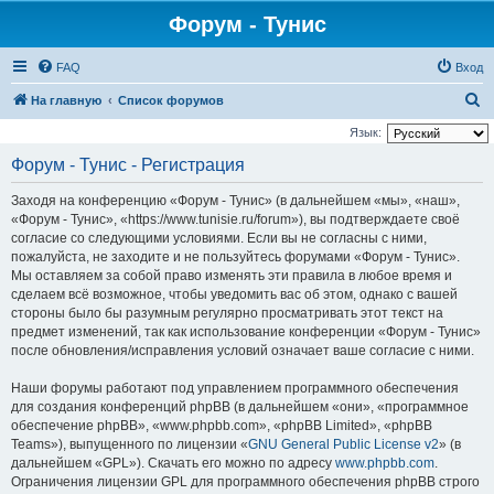
Форум - Тунис
FAQ
Вход
П
На главную
Список форумов
о
Язык:
и
Форум - Тунис - Регистрация
с
Заходя на конференцию «Форум - Тунис» (в дальнейшем «мы», «наш»,
к
«Форум - Тунис», «https://www.tunisie.ru/forum»), вы подтверждаете своё
согласие со следующими условиями. Если вы не согласны с ними,
пожалуйста, не заходите и не пользуйтесь форумами «Форум - Тунис».
Мы оставляем за собой право изменять эти правила в любое время и
сделаем всё возможное, чтобы уведомить вас об этом, однако с вашей
стороны было бы разумным регулярно просматривать этот текст на
предмет изменений, так как использование конференции «Форум - Тунис»
после обновления/исправления условий означает ваше согласие с ними.
Наши форумы работают под управлением программного обеспечения
для создания конференций phpBB (в дальнейшем «они», «программное
обеспечение phpBB», «www.phpbb.com», «phpBB Limited», «phpBB
Teams»), выпущенного по лицензии «
GNU General Public License v2
» (в
дальнейшем «GPL»). Скачать его можно по адресу
www.phpbb.com
.
Ограничения лицензии GPL для программного обеспечения phpBB строго