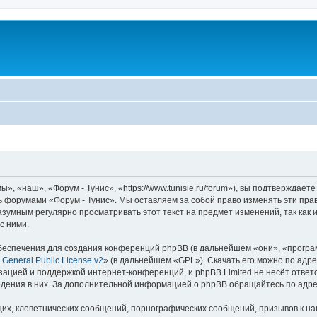
, «наш», «Форум - Тунис», «https://www.tunisie.ru/forum»), вы подтверждает
сь форумами «Форум - Тунис». Мы оставляем за собой право изменять эти пра
азумным регулярно просматривать этот текст на предмет изменений, так как
с ними.
еспечения для создания конференций phpBB (в дальнейшем «они», «програ
General Public License v2
» (в дальнейшем «GPL»). Скачать его можно по адр
зацией и поддержкой интернет-конференций, и phpBB Limited не несёт ответ
ведения в них. За дополнительной информацией о phpBB обращайтесь по адр
их, клеветнических сообщений, порнографических сообщений, призывов к на