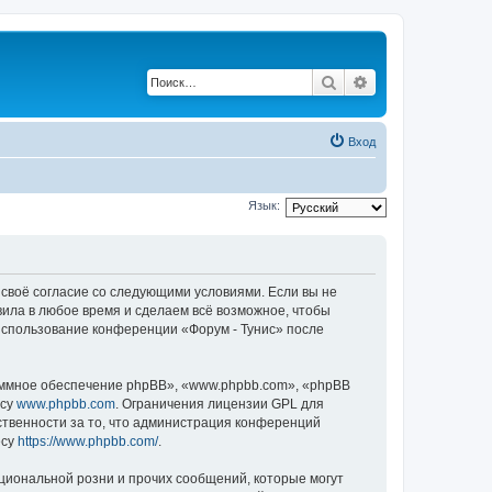
Поиск
Расширенный по
Вход
Язык:
е своё согласие со следующими условиями. Если вы не
вила в любое время и сделаем всё возможное, чтобы
 использование конференции «Форум - Тунис» после
ммное обеспечение phpBB», «www.phpbb.com», «phpBB
есу
www.phpbb.com
. Ограничения лицензии GPL для
ственности за то, что администрация конференций
есу
https://www.phpbb.com/
.
циональной розни и прочих сообщений, которые могут