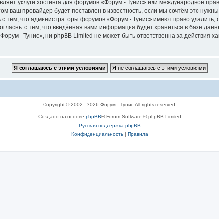
вляет услуги хостинга для форумов «Форум - Тунис» или международное пра
м ваш провайдер будет поставлен в известность, если мы сочтём это нужны
 с тем, что администраторы форумов «Форум - Тунис» имеют право удалить, 
согласны с тем, что введённая вами информация будет храниться в базе дан
рум - Тунис», ни phpBB Limited не может быть ответственна за действия ха
Copyright © 2002 - 2026 Форум - Тунис All rights reserved.
Создано на основе
phpBB
® Forum Software © phpBB Limited
Русская поддержка phpBB
Конфиденциальность
|
Правила