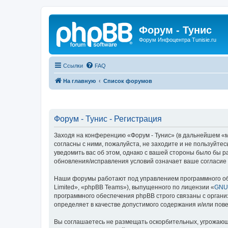
Форум - Тунис
Форум Инфоцентра Tunisie.ru
Ссылки
FAQ
На главную
Список форумов
Форум - Тунис - Регистрация
Заходя на конференцию «Форум - Тунис» (в дальнейшем «мы»
согласны с ними, пожалуйста, не заходите и не пользуйте
уведомить вас об этом, однако с вашей стороны было бы р
обновления/исправления условий означает ваше согласие 
Наши форумы работают под управлением программного об
Limited», «phpBB Teams»), выпущенного по лицензии «
GNU 
программного обеспечения phpBB строго связаны с органи
определяет в качестве допустимого содержания и/или по
Вы соглашаетесь не размещать оскорбительных, угрожающ