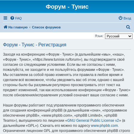
Форум - Тунис
FAQ
Вход
П
На главную
Список форумов
о
Язык:
и
Форум - Тунис - Регистрация
с
Заходя на конференцию «Форум - Тунис» (в дальнейшем «мы», «наш»,
к
«Форум - Тунис», «https://www.tunisie.ru/forum»), вы подтверждаете своё
согласие со следующими условиями. Если вы не согласны с ними,
пожалуйста, не заходите и не пользуйтесь форумами «Форум - Тунис».
Мы оставляем за собой право изменять эти правила в любое время и
сделаем всё возможное, чтобы уведомить вас об этом, однако с вашей
стороны было бы разумным регулярно просматривать этот текст на
предмет изменений, так как использование конференции «Форум - Тунис»
после обновления/исправления условий означает ваше согласие с ними.
Наши форумы работают под управлением программного обеспечения
для создания конференций phpBB (в дальнейшем «они», «программное
обеспечение phpBB», «www.phpbb.com», «phpBB Limited», «phpBB
Teams»), выпущенного по лицензии «
GNU General Public License v2
» (в
дальнейшем «GPL»). Скачать его можно по адресу
www.phpbb.com
.
Ограничения лицензии GPL для программного обеспечения phpBB строго