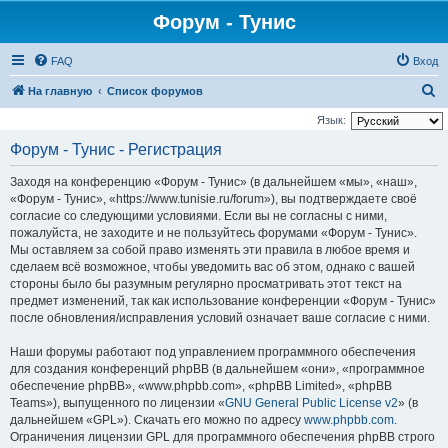
Форум - Тунис
FAQ
Вход
П
На главную
Список форумов
о
Язык:
и
Форум - Тунис - Регистрация
с
Заходя на конференцию «Форум - Тунис» (в дальнейшем «мы», «наш»,
к
«Форум - Тунис», «https://www.tunisie.ru/forum»), вы подтверждаете своё
согласие со следующими условиями. Если вы не согласны с ними,
пожалуйста, не заходите и не пользуйтесь форумами «Форум - Тунис».
Мы оставляем за собой право изменять эти правила в любое время и
сделаем всё возможное, чтобы уведомить вас об этом, однако с вашей
стороны было бы разумным регулярно просматривать этот текст на
предмет изменений, так как использование конференции «Форум - Тунис»
после обновления/исправления условий означает ваше согласие с ними.
Наши форумы работают под управлением программного обеспечения
для создания конференций phpBB (в дальнейшем «они», «программное
обеспечение phpBB», «www.phpbb.com», «phpBB Limited», «phpBB
Teams»), выпущенного по лицензии «
GNU General Public License v2
» (в
дальнейшем «GPL»). Скачать его можно по адресу
www.phpbb.com
.
Ограничения лицензии GPL для программного обеспечения phpBB строго