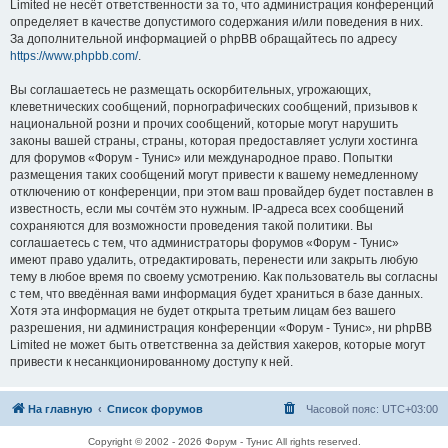
Limited не несёт ответственности за то, что администрация конференций
определяет в качестве допустимого содержания и/или поведения в них.
За дополнительной информацией о phpBB обращайтесь по адресу
https://www.phpbb.com/
.
Вы соглашаетесь не размещать оскорбительных, угрожающих,
клеветнических сообщений, порнографических сообщений, призывов к
национальной розни и прочих сообщений, которые могут нарушить
законы вашей страны, страны, которая предоставляет услуги хостинга
для форумов «Форум - Тунис» или международное право. Попытки
размещения таких сообщений могут привести к вашему немедленному
отключению от конференции, при этом ваш провайдер будет поставлен в
известность, если мы сочтём это нужным. IP-адреса всех сообщений
сохраняются для возможности проведения такой политики. Вы
соглашаетесь с тем, что администраторы форумов «Форум - Тунис»
имеют право удалить, отредактировать, перенести или закрыть любую
тему в любое время по своему усмотрению. Как пользователь вы согласны
с тем, что введённая вами информация будет храниться в базе данных.
Хотя эта информация не будет открыта третьим лицам без вашего
разрешения, ни администрация конференции «Форум - Тунис», ни phpBB
Limited не может быть ответственна за действия хакеров, которые могут
привести к несанкционированному доступу к ней.
На главную
Список форумов
Часовой пояс:
UTC+03:00
Copyright © 2002 - 2026 Форум - Тунис All rights reserved.