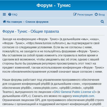
Форум - Тунис
FAQ
Регистрация
Вход
П
На главную
Список форумов
о
Форум - Тунис - Общие правила
и
с
Заходя на конференцию «Форум - Тунис» (в дальнейшем «мы», «наш»,
«Форум - Тунис», «https://www.tunisie.ru/forum»), вы подтверждаете своё
к
согласие со следующими условиями. Если вы не согласны с ними,
пожалуйста, не заходите и не пользуйтесь форумами «Форум - Тунис».
Мы оставляем за собой право изменять эти правила в любое время и
сделаем всё возможное, чтобы уведомить вас об этом, однако с вашей
стороны было бы разумным регулярно просматривать этот текст на
предмет изменений, так как использование конференции «Форум - Тунис»
после обновления/исправления условий означает ваше согласие с ними.
Наши форумы работают под управлением программного обеспечения
для создания конференций phpBB (в дальнейшем «они», «программное
обеспечение phpBB», «www.phpbb.com», «phpBB Limited», «phpBB
Teams»), выпущенного по лицензии «
GNU General Public License v2
» (в
дальнейшем «GPL»). Скачать его можно по адресу
www.phpbb.com
.
Ограничения лицензии GPL для программного обеспечения phpBB строго
связаны с организацией и поддержкой интернет-конференций, и phpBB