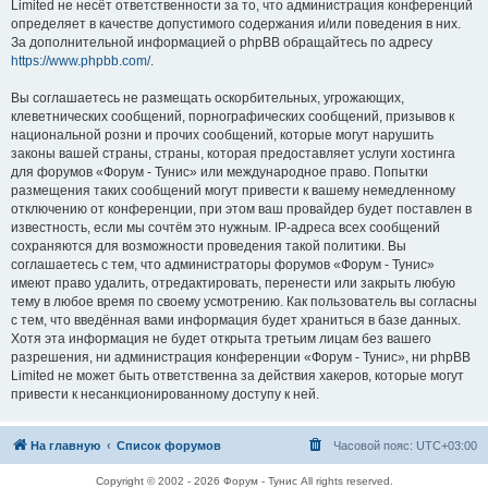
Limited не несёт ответственности за то, что администрация конференций
определяет в качестве допустимого содержания и/или поведения в них.
За дополнительной информацией о phpBB обращайтесь по адресу
https://www.phpbb.com/
.
Вы соглашаетесь не размещать оскорбительных, угрожающих,
клеветнических сообщений, порнографических сообщений, призывов к
национальной розни и прочих сообщений, которые могут нарушить
законы вашей страны, страны, которая предоставляет услуги хостинга
для форумов «Форум - Тунис» или международное право. Попытки
размещения таких сообщений могут привести к вашему немедленному
отключению от конференции, при этом ваш провайдер будет поставлен в
известность, если мы сочтём это нужным. IP-адреса всех сообщений
сохраняются для возможности проведения такой политики. Вы
соглашаетесь с тем, что администраторы форумов «Форум - Тунис»
имеют право удалить, отредактировать, перенести или закрыть любую
тему в любое время по своему усмотрению. Как пользователь вы согласны
с тем, что введённая вами информация будет храниться в базе данных.
Хотя эта информация не будет открыта третьим лицам без вашего
разрешения, ни администрация конференции «Форум - Тунис», ни phpBB
Limited не может быть ответственна за действия хакеров, которые могут
привести к несанкционированному доступу к ней.
На главную
Список форумов
Часовой пояс:
UTC+03:00
Copyright © 2002 - 2026 Форум - Тунис All rights reserved.