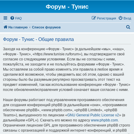
Форум - Тунис
FAQ
Регистрация
Вход
П
На главную
Список форумов
о
Форум - Тунис - Общие правила
и
с
Заходя на конференцию «Форум - Тунис» (в дальнейшем «мы», «наш»,
«Форум - Тунис», «https://www.tunisie.ru/forum»), вы подтверждаете своё
к
согласие со следующими условиями. Если вы не согласны с ними,
пожалуйста, не заходите и не пользуйтесь форумами «Форум - Тунис».
Мы оставляем за собой право изменять эти правила в любое время и
сделаем всё возможное, чтобы уведомить вас об этом, однако с вашей
стороны было бы разумным регулярно просматривать этот текст на
предмет изменений, так как использование конференции «Форум - Тунис»
после обновления/исправления условий означает ваше согласие с ними.
Наши форумы работают под управлением программного обеспечения
для создания конференций phpBB (в дальнейшем «они», «программное
обеспечение phpBB», «www.phpbb.com», «phpBB Limited», «phpBB
Teams»), выпущенного по лицензии «
GNU General Public License v2
» (в
дальнейшем «GPL»). Скачать его можно по адресу
www.phpbb.com
.
Ограничения лицензии GPL для программного обеспечения phpBB строго
связаны с организацией и поддержкой интернет-конференций, и phpBB