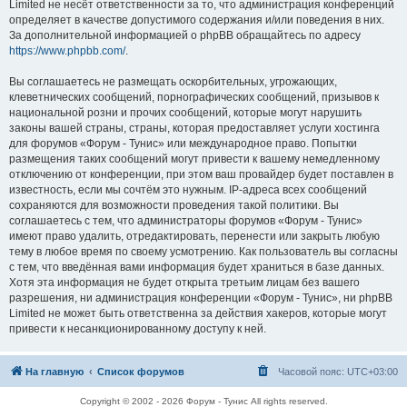
Limited не несёт ответственности за то, что администрация конференций
определяет в качестве допустимого содержания и/или поведения в них.
За дополнительной информацией о phpBB обращайтесь по адресу
https://www.phpbb.com/
.
Вы соглашаетесь не размещать оскорбительных, угрожающих,
клеветнических сообщений, порнографических сообщений, призывов к
национальной розни и прочих сообщений, которые могут нарушить
законы вашей страны, страны, которая предоставляет услуги хостинга
для форумов «Форум - Тунис» или международное право. Попытки
размещения таких сообщений могут привести к вашему немедленному
отключению от конференции, при этом ваш провайдер будет поставлен в
известность, если мы сочтём это нужным. IP-адреса всех сообщений
сохраняются для возможности проведения такой политики. Вы
соглашаетесь с тем, что администраторы форумов «Форум - Тунис»
имеют право удалить, отредактировать, перенести или закрыть любую
тему в любое время по своему усмотрению. Как пользователь вы согласны
с тем, что введённая вами информация будет храниться в базе данных.
Хотя эта информация не будет открыта третьим лицам без вашего
разрешения, ни администрация конференции «Форум - Тунис», ни phpBB
Limited не может быть ответственна за действия хакеров, которые могут
привести к несанкционированному доступу к ней.
На главную
Список форумов
Часовой пояс:
UTC+03:00
Copyright © 2002 - 2026 Форум - Тунис All rights reserved.