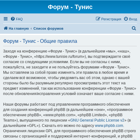
Форум - Тунис
FAQ
Регистрация
Вход
П
На главную
Список форумов
о
Форум - Тунис - Общие правила
и
с
Заходя на конференцию «Форум - Тунис» (в дальнейшем «мы», «наш»,
«Форум - Тунис», «https://www.tunisie.ru/forum»), вы подтверждаете своё
к
согласие со следующими условиями. Если вы не согласны с ними,
пожалуйста, не заходите и не пользуйтесь форумами «Форум - Тунис».
Мы оставляем за собой право изменять эти правила в любое время и
сделаем всё возможное, чтобы уведомить вас об этом, однако с вашей
стороны было бы разумным регулярно просматривать этот текст на
предмет изменений, так как использование конференции «Форум - Тунис»
после обновления/исправления условий означает ваше согласие с ними.
Наши форумы работают под управлением программного обеспечения
для создания конференций phpBB (в дальнейшем «они», «программное
обеспечение phpBB», «www.phpbb.com», «phpBB Limited», «phpBB
Teams»), выпущенного по лицензии «
GNU General Public License v2
» (в
дальнейшем «GPL»). Скачать его можно по адресу
www.phpbb.com
.
Ограничения лицензии GPL для программного обеспечения phpBB строго
связаны с организацией и поддержкой интернет-конференций, и phpBB