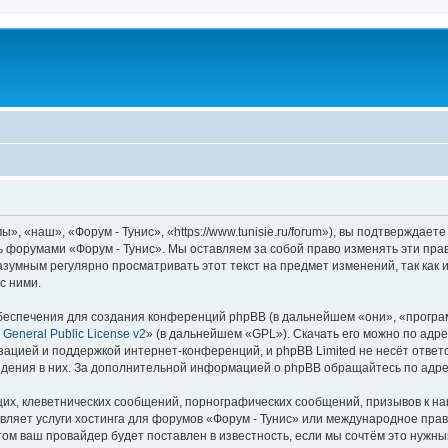
, «наш», «Форум - Тунис», «https://www.tunisie.ru/forum»), вы подтверждает
сь форумами «Форум - Тунис». Мы оставляем за собой право изменять эти пра
азумным регулярно просматривать этот текст на предмет изменений, так как
с ними.
еспечения для создания конференций phpBB (в дальнейшем «они», «програ
General Public License v2
» (в дальнейшем «GPL»). Скачать его можно по адр
зацией и поддержкой интернет-конференций, и phpBB Limited не несёт ответ
ведения в них. За дополнительной информацией о phpBB обращайтесь по адр
их, клеветнических сообщений, порнографических сообщений, призывов к на
вляет услуги хостинга для форумов «Форум - Тунис» или международное пра
м ваш провайдер будет поставлен в известность, если мы сочтём это нужны