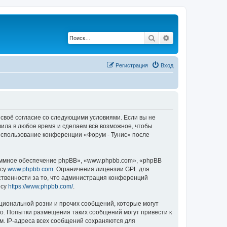
Поиск
Расширенный по
Регистрация
Вход
е своё согласие со следующими условиями. Если вы не
вила в любое время и сделаем всё возможное, чтобы
 использование конференции «Форум - Тунис» после
ммное обеспечение phpBB», «www.phpbb.com», «phpBB
есу
www.phpbb.com
. Ограничения лицензии GPL для
ственности за то, что администрация конференций
есу
https://www.phpbb.com/
.
циональной розни и прочих сообщений, которые могут
во. Попытки размещения таких сообщений могут привести к
м. IP-адреса всех сообщений сохраняются для