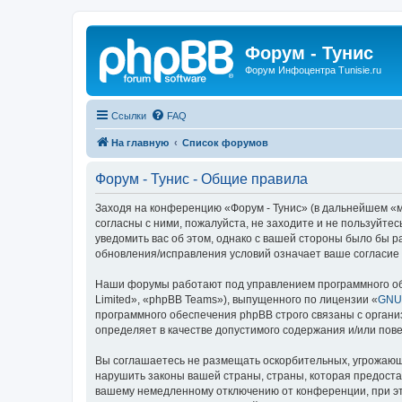
Форум - Тунис
Форум Инфоцентра Tunisie.ru
Ссылки
FAQ
На главную
Список форумов
Форум - Тунис - Общие правила
Заходя на конференцию «Форум - Тунис» (в дальнейшем «мы»
согласны с ними, пожалуйста, не заходите и не пользуйте
уведомить вас об этом, однако с вашей стороны было бы р
обновления/исправления условий означает ваше согласие 
Наши форумы работают под управлением программного об
Limited», «phpBB Teams»), выпущенного по лицензии «
GNU 
программного обеспечения phpBB строго связаны с органи
определяет в качестве допустимого содержания и/или по
Вы соглашаетесь не размещать оскорбительных, угрожающ
нарушить законы вашей страны, страны, которая предоста
вашему немедленному отключению от конференции, при это