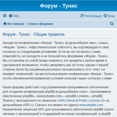
Форум - Тунис
FAQ
Регистрация
Вход
П
На главную
Список форумов
о
Форум - Тунис - Общие правила
и
с
Заходя на конференцию «Форум - Тунис» (в дальнейшем «мы», «наш»,
«Форум - Тунис», «https://www.tunisie.ru/forum»), вы подтверждаете своё
к
согласие со следующими условиями. Если вы не согласны с ними,
пожалуйста, не заходите и не пользуйтесь форумами «Форум - Тунис».
Мы оставляем за собой право изменять эти правила в любое время и
сделаем всё возможное, чтобы уведомить вас об этом, однако с вашей
стороны было бы разумным регулярно просматривать этот текст на
предмет изменений, так как использование конференции «Форум - Тунис»
после обновления/исправления условий означает ваше согласие с ними.
Наши форумы работают под управлением программного обеспечения
для создания конференций phpBB (в дальнейшем «они», «программное
обеспечение phpBB», «www.phpbb.com», «phpBB Limited», «phpBB
Teams»), выпущенного по лицензии «
GNU General Public License v2
» (в
дальнейшем «GPL»). Скачать его можно по адресу
www.phpbb.com
.
Ограничения лицензии GPL для программного обеспечения phpBB строго
связаны с организацией и поддержкой интернет-конференций, и phpBB