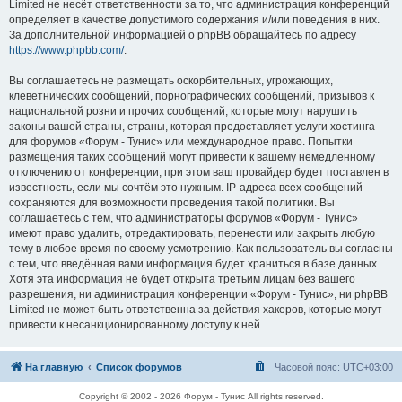
Limited не несёт ответственности за то, что администрация конференций
определяет в качестве допустимого содержания и/или поведения в них.
За дополнительной информацией о phpBB обращайтесь по адресу
https://www.phpbb.com/
.
Вы соглашаетесь не размещать оскорбительных, угрожающих,
клеветнических сообщений, порнографических сообщений, призывов к
национальной розни и прочих сообщений, которые могут нарушить
законы вашей страны, страны, которая предоставляет услуги хостинга
для форумов «Форум - Тунис» или международное право. Попытки
размещения таких сообщений могут привести к вашему немедленному
отключению от конференции, при этом ваш провайдер будет поставлен в
известность, если мы сочтём это нужным. IP-адреса всех сообщений
сохраняются для возможности проведения такой политики. Вы
соглашаетесь с тем, что администраторы форумов «Форум - Тунис»
имеют право удалить, отредактировать, перенести или закрыть любую
тему в любое время по своему усмотрению. Как пользователь вы согласны
с тем, что введённая вами информация будет храниться в базе данных.
Хотя эта информация не будет открыта третьим лицам без вашего
разрешения, ни администрация конференции «Форум - Тунис», ни phpBB
Limited не может быть ответственна за действия хакеров, которые могут
привести к несанкционированному доступу к ней.
На главную
Список форумов
Часовой пояс:
UTC+03:00
Copyright © 2002 - 2026 Форум - Тунис All rights reserved.