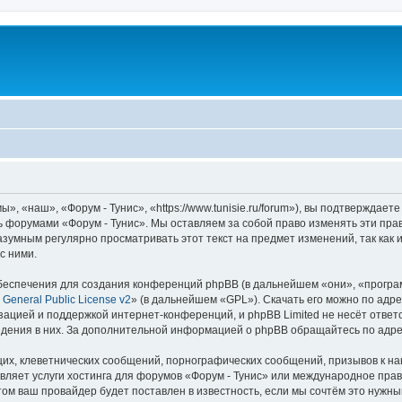
, «наш», «Форум - Тунис», «https://www.tunisie.ru/forum»), вы подтверждает
сь форумами «Форум - Тунис». Мы оставляем за собой право изменять эти пра
азумным регулярно просматривать этот текст на предмет изменений, так как
с ними.
еспечения для создания конференций phpBB (в дальнейшем «они», «програ
General Public License v2
» (в дальнейшем «GPL»). Скачать его можно по адр
зацией и поддержкой интернет-конференций, и phpBB Limited не несёт ответ
ведения в них. За дополнительной информацией о phpBB обращайтесь по адр
их, клеветнических сообщений, порнографических сообщений, призывов к на
вляет услуги хостинга для форумов «Форум - Тунис» или международное пра
м ваш провайдер будет поставлен в известность, если мы сочтём это нужны