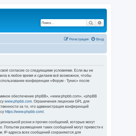
Поиск
Расширенный по
Регистрация
Вход
е своё согласие со следующими условиями. Если вы не
вила в любое время и сделаем всё возможное, чтобы
 использование конференции «Форум - Тунис» после
ммное обеспечение phpBB», «www.phpbb.com», «phpBB
есу
www.phpbb.com
. Ограничения лицензии GPL для
ственности за то, что администрация конференций
есу
https://www.phpbb.com/
.
циональной розни и прочих сообщений, которые могут
во. Попытки размещения таких сообщений могут привести к
м. IP-адреса всех сообщений сохраняются для