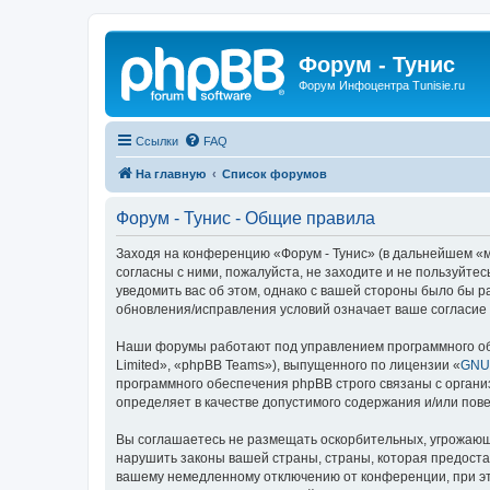
Форум - Тунис
Форум Инфоцентра Tunisie.ru
Ссылки
FAQ
На главную
Список форумов
Форум - Тунис - Общие правила
Заходя на конференцию «Форум - Тунис» (в дальнейшем «мы»
согласны с ними, пожалуйста, не заходите и не пользуйте
уведомить вас об этом, однако с вашей стороны было бы р
обновления/исправления условий означает ваше согласие 
Наши форумы работают под управлением программного об
Limited», «phpBB Teams»), выпущенного по лицензии «
GNU 
программного обеспечения phpBB строго связаны с органи
определяет в качестве допустимого содержания и/или по
Вы соглашаетесь не размещать оскорбительных, угрожающ
нарушить законы вашей страны, страны, которая предоста
вашему немедленному отключению от конференции, при это