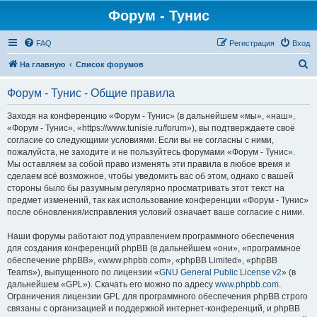
Форум - Тунис
FAQ
Регистрация
Вход
П
На главную
Список форумов
о
Форум - Тунис - Общие правила
и
с
Заходя на конференцию «Форум - Тунис» (в дальнейшем «мы», «наш»,
«Форум - Тунис», «https://www.tunisie.ru/forum»), вы подтверждаете своё
к
согласие со следующими условиями. Если вы не согласны с ними,
пожалуйста, не заходите и не пользуйтесь форумами «Форум - Тунис».
Мы оставляем за собой право изменять эти правила в любое время и
сделаем всё возможное, чтобы уведомить вас об этом, однако с вашей
стороны было бы разумным регулярно просматривать этот текст на
предмет изменений, так как использование конференции «Форум - Тунис»
после обновления/исправления условий означает ваше согласие с ними.
Наши форумы работают под управлением программного обеспечения
для создания конференций phpBB (в дальнейшем «они», «программное
обеспечение phpBB», «www.phpbb.com», «phpBB Limited», «phpBB
Teams»), выпущенного по лицензии «
GNU General Public License v2
» (в
дальнейшем «GPL»). Скачать его можно по адресу
www.phpbb.com
.
Ограничения лицензии GPL для программного обеспечения phpBB строго
связаны с организацией и поддержкой интернет-конференций, и phpBB