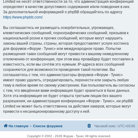
Limited не несёт ответственности за то, что администрация конференций
определяет в качестве допустимого содержания и/или поведения в них.
За дополнительной информацией о phpBB обращайтесь по адресу
https://www.phpbb.com/
.
Вы соглашаетесь не размещать оскорбительных, угрожающих,
клеветнических сообщений, порнографических сообщений, призывов к
национальной розни и прочих сообщений, которые могут нарушить
законы вашей страны, страны, которая предоставляет услуги хостинга
для форумов «Форум - Тунис» или международное право. Попытки
размещения таких сообщений могут привести к вашему немедленному
отключению от конференции, при этом ваш провайдер будет поставлен в
известность, если мы сочтём это нужным. IP-адреса всех сообщений
сохраняются для возможности проведения такой политики. Вы
соглашаетесь с тем, что администраторы форумов «Форум - Тунис»
имеют право удалить, отредактировать, перенести или закрыть любую
тему в любое время по своему усмотрению. Как пользователь вы согласны
с тем, что введённая вами информация будет храниться в базе данных.
Хотя эта информация не будет открыта третьим лицам без вашего
разрешения, ни администрация конференции «Форум - Тунис», ни phpBB
Limited не может быть ответственна за действия хакеров, которые могут
привести к несанкционированному доступу к ней.
На главную
Список форумов
Часовой пояс:
UTC+03:00
Copyright © 2002 - 2026 Форум - Тунис All rights reserved.