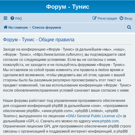
Форум - Тунис
FAQ
Регистрация
Вход
П
На главную
Список форумов
о
Форум - Тунис - Общие правила
и
с
Заходя на конференцию «Форум - Тунис» (в дальнейшем «мы», «наш»,
«Форум - Тунис», «https://www.tunisie.ru/forum»), вы подтверждаете своё
к
согласие со следующими условиями. Если вы не согласны с ними,
пожалуйста, не заходите и не пользуйтесь форумами «Форум - Тунис».
Мы оставляем за собой право изменять эти правила в любое время и
сделаем всё возможное, чтобы уведомить вас об этом, однако с вашей
стороны было бы разумным регулярно просматривать этот текст на
предмет изменений, так как использование конференции «Форум - Тунис»
после обновления/исправления условий означает ваше согласие с ними.
Наши форумы работают под управлением программного обеспечения
для создания конференций phpBB (в дальнейшем «они», «программное
обеспечение phpBB», «www.phpbb.com», «phpBB Limited», «phpBB
Teams»), выпущенного по лицензии «
GNU General Public License v2
» (в
дальнейшем «GPL»). Скачать его можно по адресу
www.phpbb.com
.
Ограничения лицензии GPL для программного обеспечения phpBB строго
связаны с организацией и поддержкой интернет-конференций, и phpBB