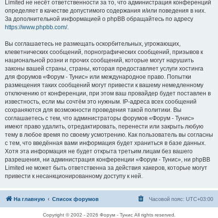
Limited не несёт ответственности за то, что администрация конференций
определяет в качестве допустимого содержания и/или поведения в них.
За дополнительной информацией о phpBB обращайтесь по адресу
https://www.phpbb.com/
.
Вы соглашаетесь не размещать оскорбительных, угрожающих,
клеветнических сообщений, порнографических сообщений, призывов к
национальной розни и прочих сообщений, которые могут нарушить
законы вашей страны, страны, которая предоставляет услуги хостинга
для форумов «Форум - Тунис» или международное право. Попытки
размещения таких сообщений могут привести к вашему немедленному
отключению от конференции, при этом ваш провайдер будет поставлен в
известность, если мы сочтём это нужным. IP-адреса всех сообщений
сохраняются для возможности проведения такой политики. Вы
соглашаетесь с тем, что администраторы форумов «Форум - Тунис»
имеют право удалить, отредактировать, перенести или закрыть любую
тему в любое время по своему усмотрению. Как пользователь вы согласны
с тем, что введённая вами информация будет храниться в базе данных.
Хотя эта информация не будет открыта третьим лицам без вашего
разрешения, ни администрация конференции «Форум - Тунис», ни phpBB
Limited не может быть ответственна за действия хакеров, которые могут
привести к несанкционированному доступу к ней.
На главную
Список форумов
Часовой пояс:
UTC+03:00
Copyright © 2002 - 2026 Форум - Тунис All rights reserved.