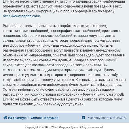
Limited не несёт ответственности за то, что администрация конференций
определяет в качестве допустимого содержания и/или поведения в них.
За дополнительной информацией о phpBB обращайтесь по адресу
https://www.phpbb.com/
.
Вы соглашаетесь не размещать оскорбительных, угрожающих,
клеветнических сообщений, порнографических сообщений, призывов к
национальной розни и прочих сообщений, которые могут нарушить
законы вашей страны, страны, которая предоставляет услуги хостинга
для форумов «Форум - Тунис» или международное право. Попытки
размещения таких сообщений могут привести к вашему немедленному
отключению от конференции, при этом ваш провайдер будет поставлен в
известность, если мы сочтём это нужным. IP-адреса всех сообщений
сохраняются для возможности проведения такой политики. Вы
соглашаетесь с тем, что администраторы форумов «Форум - Тунис»
имеют право удалить, отредактировать, перенести или закрыть любую
тему в любое время по своему усмотрению. Как пользователь вы согласны
с тем, что введённая вами информация будет храниться в базе данных.
Хотя эта информация не будет открыта третьим лицам без вашего
разрешения, ни администрация конференции «Форум - Тунис», ни phpBB
Limited не может быть ответственна за действия хакеров, которые могут
привести к несанкционированному доступу к ней.
На главную
Список форумов
Часовой пояс:
UTC+03:00
Copyright © 2002 - 2026 Форум - Тунис All rights reserved.