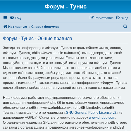
Форум - Тунис
FAQ
Регистрация
Вход
П
На главную
Список форумов
о
Форум - Тунис - Общие правила
и
с
Заходя на конференцию «Форум - Тунис» (в дальнейшем «мы», «наш»,
«Форум - Тунис», «https://www.tunisie.ru/forum»), вы подтверждаете своё
к
согласие со следующими условиями. Если вы не согласны с ними,
пожалуйста, не заходите и не пользуйтесь форумами «Форум - Тунис».
Мы оставляем за собой право изменять эти правила в любое время и
сделаем всё возможное, чтобы уведомить вас об этом, однако с вашей
стороны было бы разумным регулярно просматривать этот текст на
предмет изменений, так как использование конференции «Форум - Тунис»
после обновления/исправления условий означает ваше согласие с ними.
Наши форумы работают под управлением программного обеспечения
для создания конференций phpBB (в дальнейшем «они», «программное
обеспечение phpBB», «www.phpbb.com», «phpBB Limited», «phpBB
Teams»), выпущенного по лицензии «
GNU General Public License v2
» (в
дальнейшем «GPL»). Скачать его можно по адресу
www.phpbb.com
.
Ограничения лицензии GPL для программного обеспечения phpBB строго
связаны с организацией и поддержкой интернет-конференций, и phpBB