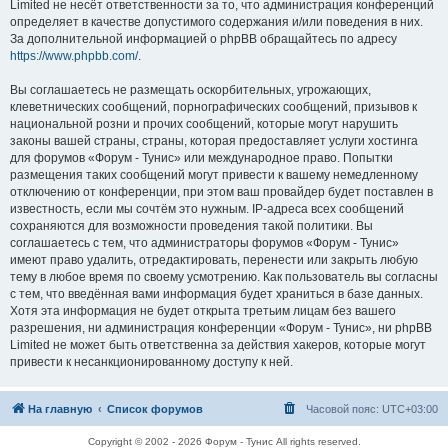
Limited не несёт ответственности за то, что администрация конференций
определяет в качестве допустимого содержания и/или поведения в них.
За дополнительной информацией о phpBB обращайтесь по адресу
https://www.phpbb.com/
.
Вы соглашаетесь не размещать оскорбительных, угрожающих,
клеветнических сообщений, порнографических сообщений, призывов к
национальной розни и прочих сообщений, которые могут нарушить
законы вашей страны, страны, которая предоставляет услуги хостинга
для форумов «Форум - Тунис» или международное право. Попытки
размещения таких сообщений могут привести к вашему немедленному
отключению от конференции, при этом ваш провайдер будет поставлен в
известность, если мы сочтём это нужным. IP-адреса всех сообщений
сохраняются для возможности проведения такой политики. Вы
соглашаетесь с тем, что администраторы форумов «Форум - Тунис»
имеют право удалить, отредактировать, перенести или закрыть любую
тему в любое время по своему усмотрению. Как пользователь вы согласны
с тем, что введённая вами информация будет храниться в базе данных.
Хотя эта информация не будет открыта третьим лицам без вашего
разрешения, ни администрация конференции «Форум - Тунис», ни phpBB
Limited не может быть ответственна за действия хакеров, которые могут
привести к несанкционированному доступу к ней.
На главную
Список форумов
Часовой пояс:
UTC+03:00
Copyright © 2002 - 2026 Форум - Тунис All rights reserved.