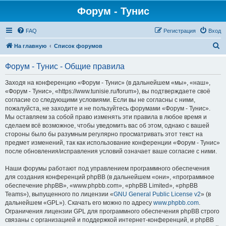
Форум - Тунис
FAQ
Регистрация
Вход
П
На главную
Список форумов
о
Форум - Тунис - Общие правила
и
с
Заходя на конференцию «Форум - Тунис» (в дальнейшем «мы», «наш»,
«Форум - Тунис», «https://www.tunisie.ru/forum»), вы подтверждаете своё
к
согласие со следующими условиями. Если вы не согласны с ними,
пожалуйста, не заходите и не пользуйтесь форумами «Форум - Тунис».
Мы оставляем за собой право изменять эти правила в любое время и
сделаем всё возможное, чтобы уведомить вас об этом, однако с вашей
стороны было бы разумным регулярно просматривать этот текст на
предмет изменений, так как использование конференции «Форум - Тунис»
после обновления/исправления условий означает ваше согласие с ними.
Наши форумы работают под управлением программного обеспечения
для создания конференций phpBB (в дальнейшем «они», «программное
обеспечение phpBB», «www.phpbb.com», «phpBB Limited», «phpBB
Teams»), выпущенного по лицензии «
GNU General Public License v2
» (в
дальнейшем «GPL»). Скачать его можно по адресу
www.phpbb.com
.
Ограничения лицензии GPL для программного обеспечения phpBB строго
связаны с организацией и поддержкой интернет-конференций, и phpBB