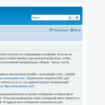
Поиск
Расширенный по
Регистрация
Вход
е своё согласие со следующими условиями. Если вы не
вила в любое время и сделаем всё возможное, чтобы
 использование конференции «Форум - Тунис» после
ммное обеспечение phpBB», «www.phpbb.com», «phpBB
есу
www.phpbb.com
. Ограничения лицензии GPL для
ственности за то, что администрация конференций
есу
https://www.phpbb.com/
.
циональной розни и прочих сообщений, которые могут
во. Попытки размещения таких сообщений могут привести к
м. IP-адреса всех сообщений сохраняются для