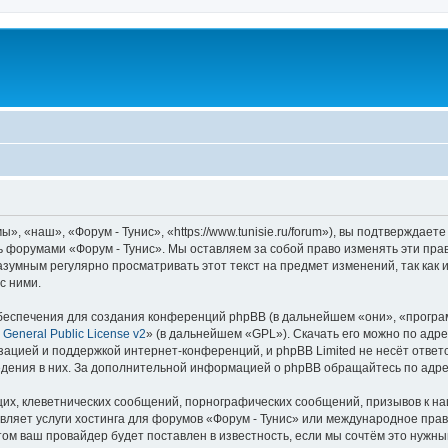
, «наш», «Форум - Тунис», «https://www.tunisie.ru/forum»), вы подтверждает
сь форумами «Форум - Тунис». Мы оставляем за собой право изменять эти пра
азумным регулярно просматривать этот текст на предмет изменений, так как
с ними.
еспечения для создания конференций phpBB (в дальнейшем «они», «програ
General Public License v2
» (в дальнейшем «GPL»). Скачать его можно по адр
зацией и поддержкой интернет-конференций, и phpBB Limited не несёт ответ
ведения в них. За дополнительной информацией о phpBB обращайтесь по адр
их, клеветнических сообщений, порнографических сообщений, призывов к на
вляет услуги хостинга для форумов «Форум - Тунис» или международное пра
м ваш провайдер будет поставлен в известность, если мы сочтём это нужны