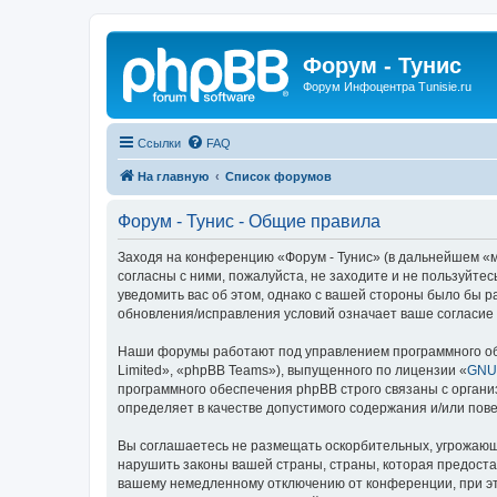
Форум - Тунис
Форум Инфоцентра Tunisie.ru
Ссылки
FAQ
На главную
Список форумов
Форум - Тунис - Общие правила
Заходя на конференцию «Форум - Тунис» (в дальнейшем «мы»
согласны с ними, пожалуйста, не заходите и не пользуйте
уведомить вас об этом, однако с вашей стороны было бы р
обновления/исправления условий означает ваше согласие 
Наши форумы работают под управлением программного об
Limited», «phpBB Teams»), выпущенного по лицензии «
GNU 
программного обеспечения phpBB строго связаны с органи
определяет в качестве допустимого содержания и/или по
Вы соглашаетесь не размещать оскорбительных, угрожающ
нарушить законы вашей страны, страны, которая предоста
вашему немедленному отключению от конференции, при это