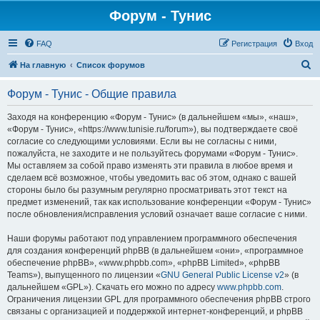
Форум - Тунис
FAQ
Регистрация
Вход
П
На главную
Список форумов
о
Форум - Тунис - Общие правила
и
с
Заходя на конференцию «Форум - Тунис» (в дальнейшем «мы», «наш»,
«Форум - Тунис», «https://www.tunisie.ru/forum»), вы подтверждаете своё
к
согласие со следующими условиями. Если вы не согласны с ними,
пожалуйста, не заходите и не пользуйтесь форумами «Форум - Тунис».
Мы оставляем за собой право изменять эти правила в любое время и
сделаем всё возможное, чтобы уведомить вас об этом, однако с вашей
стороны было бы разумным регулярно просматривать этот текст на
предмет изменений, так как использование конференции «Форум - Тунис»
после обновления/исправления условий означает ваше согласие с ними.
Наши форумы работают под управлением программного обеспечения
для создания конференций phpBB (в дальнейшем «они», «программное
обеспечение phpBB», «www.phpbb.com», «phpBB Limited», «phpBB
Teams»), выпущенного по лицензии «
GNU General Public License v2
» (в
дальнейшем «GPL»). Скачать его можно по адресу
www.phpbb.com
.
Ограничения лицензии GPL для программного обеспечения phpBB строго
связаны с организацией и поддержкой интернет-конференций, и phpBB