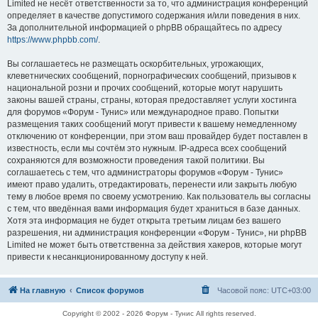
Limited не несёт ответственности за то, что администрация конференций
определяет в качестве допустимого содержания и/или поведения в них.
За дополнительной информацией о phpBB обращайтесь по адресу
https://www.phpbb.com/
.
Вы соглашаетесь не размещать оскорбительных, угрожающих,
клеветнических сообщений, порнографических сообщений, призывов к
национальной розни и прочих сообщений, которые могут нарушить
законы вашей страны, страны, которая предоставляет услуги хостинга
для форумов «Форум - Тунис» или международное право. Попытки
размещения таких сообщений могут привести к вашему немедленному
отключению от конференции, при этом ваш провайдер будет поставлен в
известность, если мы сочтём это нужным. IP-адреса всех сообщений
сохраняются для возможности проведения такой политики. Вы
соглашаетесь с тем, что администраторы форумов «Форум - Тунис»
имеют право удалить, отредактировать, перенести или закрыть любую
тему в любое время по своему усмотрению. Как пользователь вы согласны
с тем, что введённая вами информация будет храниться в базе данных.
Хотя эта информация не будет открыта третьим лицам без вашего
разрешения, ни администрация конференции «Форум - Тунис», ни phpBB
Limited не может быть ответственна за действия хакеров, которые могут
привести к несанкционированному доступу к ней.
На главную
Список форумов
Часовой пояс:
UTC+03:00
Copyright © 2002 - 2026 Форум - Тунис All rights reserved.