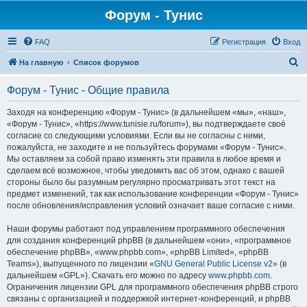
Форум - Тунис
FAQ
Регистрация
Вход
П
На главную
Список форумов
о
Форум - Тунис - Общие правила
и
с
Заходя на конференцию «Форум - Тунис» (в дальнейшем «мы», «наш»,
«Форум - Тунис», «https://www.tunisie.ru/forum»), вы подтверждаете своё
к
согласие со следующими условиями. Если вы не согласны с ними,
пожалуйста, не заходите и не пользуйтесь форумами «Форум - Тунис».
Мы оставляем за собой право изменять эти правила в любое время и
сделаем всё возможное, чтобы уведомить вас об этом, однако с вашей
стороны было бы разумным регулярно просматривать этот текст на
предмет изменений, так как использование конференции «Форум - Тунис»
после обновления/исправления условий означает ваше согласие с ними.
Наши форумы работают под управлением программного обеспечения
для создания конференций phpBB (в дальнейшем «они», «программное
обеспечение phpBB», «www.phpbb.com», «phpBB Limited», «phpBB
Teams»), выпущенного по лицензии «
GNU General Public License v2
» (в
дальнейшем «GPL»). Скачать его можно по адресу
www.phpbb.com
.
Ограничения лицензии GPL для программного обеспечения phpBB строго
связаны с организацией и поддержкой интернет-конференций, и phpBB