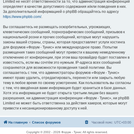
Limited не несёт ответственности за то, что администрация конференций
определяет в качестве допустимого содержания и/или поведения в них.
За дополнительной информацией о phpBB обращайтесь по адресу
https://www.phpbb.com/
.
Вы соглашаетесь не размещать оскорбительных, угрожающих,
клеветнических сообщений, порнографических сообщений, призывов к
национальной розни и прочих сообщений, которые могут нарушить
законы вашей страны, страны, которая предоставляет услуги хостинга
для форумов «Форум - Тунис» или международное право. Попытки
размещения таких сообщений могут привести к вашему немедленному
отключению от конференции, при этом ваш провайдер будет поставлен в
известность, если мы сочтём это нужным. IP-адреса всех сообщений
сохраняются для возможности проведения такой политики. Вы
соглашаетесь с тем, что администраторы форумов «Форум - Тунис»
имеют право удалить, отредактировать, перенести или закрыть любую
тему в любое время по своему усмотрению. Как пользователь вы согласны
с тем, что введённая вами информация будет храниться в базе данных.
Хотя эта информация не будет открыта третьим лицам без вашего
разрешения, ни администрация конференции «Форум - Тунис», ни phpBB
Limited не может быть ответственна за действия хакеров, которые могут
привести к несанкционированному доступу к ней.
На главную
Список форумов
Часовой пояс:
UTC+03:00
Copyright © 2002 - 2026 Форум - Тунис All rights reserved.