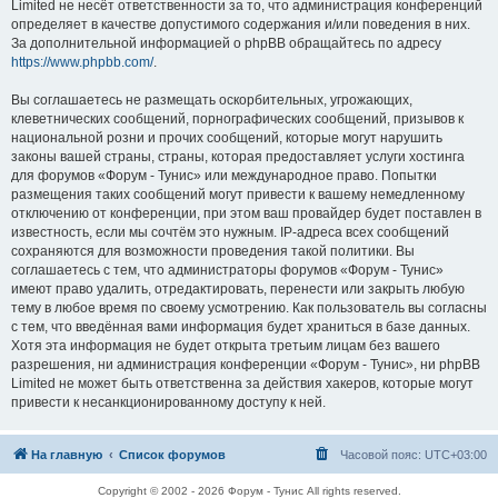
Limited не несёт ответственности за то, что администрация конференций
определяет в качестве допустимого содержания и/или поведения в них.
За дополнительной информацией о phpBB обращайтесь по адресу
https://www.phpbb.com/
.
Вы соглашаетесь не размещать оскорбительных, угрожающих,
клеветнических сообщений, порнографических сообщений, призывов к
национальной розни и прочих сообщений, которые могут нарушить
законы вашей страны, страны, которая предоставляет услуги хостинга
для форумов «Форум - Тунис» или международное право. Попытки
размещения таких сообщений могут привести к вашему немедленному
отключению от конференции, при этом ваш провайдер будет поставлен в
известность, если мы сочтём это нужным. IP-адреса всех сообщений
сохраняются для возможности проведения такой политики. Вы
соглашаетесь с тем, что администраторы форумов «Форум - Тунис»
имеют право удалить, отредактировать, перенести или закрыть любую
тему в любое время по своему усмотрению. Как пользователь вы согласны
с тем, что введённая вами информация будет храниться в базе данных.
Хотя эта информация не будет открыта третьим лицам без вашего
разрешения, ни администрация конференции «Форум - Тунис», ни phpBB
Limited не может быть ответственна за действия хакеров, которые могут
привести к несанкционированному доступу к ней.
На главную
Список форумов
Часовой пояс:
UTC+03:00
Copyright © 2002 - 2026 Форум - Тунис All rights reserved.