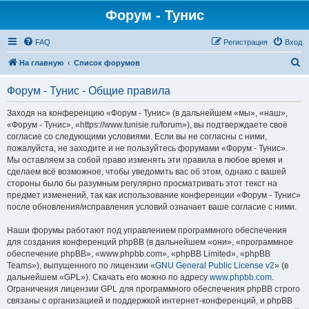
Форум - Тунис
FAQ
Регистрация
Вход
П
На главную
Список форумов
о
Форум - Тунис - Общие правила
и
с
Заходя на конференцию «Форум - Тунис» (в дальнейшем «мы», «наш»,
«Форум - Тунис», «https://www.tunisie.ru/forum»), вы подтверждаете своё
к
согласие со следующими условиями. Если вы не согласны с ними,
пожалуйста, не заходите и не пользуйтесь форумами «Форум - Тунис».
Мы оставляем за собой право изменять эти правила в любое время и
сделаем всё возможное, чтобы уведомить вас об этом, однако с вашей
стороны было бы разумным регулярно просматривать этот текст на
предмет изменений, так как использование конференции «Форум - Тунис»
после обновления/исправления условий означает ваше согласие с ними.
Наши форумы работают под управлением программного обеспечения
для создания конференций phpBB (в дальнейшем «они», «программное
обеспечение phpBB», «www.phpbb.com», «phpBB Limited», «phpBB
Teams»), выпущенного по лицензии «
GNU General Public License v2
» (в
дальнейшем «GPL»). Скачать его можно по адресу
www.phpbb.com
.
Ограничения лицензии GPL для программного обеспечения phpBB строго
связаны с организацией и поддержкой интернет-конференций, и phpBB