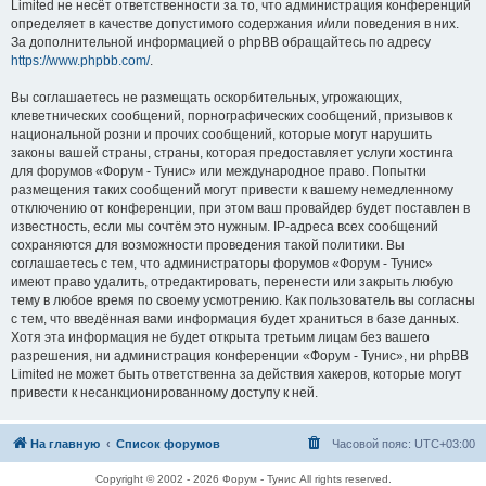
Limited не несёт ответственности за то, что администрация конференций
определяет в качестве допустимого содержания и/или поведения в них.
За дополнительной информацией о phpBB обращайтесь по адресу
https://www.phpbb.com/
.
Вы соглашаетесь не размещать оскорбительных, угрожающих,
клеветнических сообщений, порнографических сообщений, призывов к
национальной розни и прочих сообщений, которые могут нарушить
законы вашей страны, страны, которая предоставляет услуги хостинга
для форумов «Форум - Тунис» или международное право. Попытки
размещения таких сообщений могут привести к вашему немедленному
отключению от конференции, при этом ваш провайдер будет поставлен в
известность, если мы сочтём это нужным. IP-адреса всех сообщений
сохраняются для возможности проведения такой политики. Вы
соглашаетесь с тем, что администраторы форумов «Форум - Тунис»
имеют право удалить, отредактировать, перенести или закрыть любую
тему в любое время по своему усмотрению. Как пользователь вы согласны
с тем, что введённая вами информация будет храниться в базе данных.
Хотя эта информация не будет открыта третьим лицам без вашего
разрешения, ни администрация конференции «Форум - Тунис», ни phpBB
Limited не может быть ответственна за действия хакеров, которые могут
привести к несанкционированному доступу к ней.
На главную
Список форумов
Часовой пояс:
UTC+03:00
Copyright © 2002 - 2026 Форум - Тунис All rights reserved.