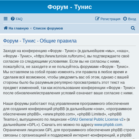
Форум - Тунис
FAQ
Регистрация
Вход
П
На главную
Список форумов
о
Форум - Тунис - Общие правила
и
с
Заходя на конференцию «Форум - Тунис» (в дальнейшем «мы», «наш»,
«Форум - Тунис», «https://www.tunisie.ru/forum»), вы подтверждаете своё
к
согласие со следующими условиями. Если вы не согласны с ними,
пожалуйста, не заходите и не пользуйтесь форумами «Форум - Тунис».
Мы оставляем за собой право изменять эти правила в любое время и
сделаем всё возможное, чтобы уведомить вас об этом, однако с вашей
стороны было бы разумным регулярно просматривать этот текст на
предмет изменений, так как использование конференции «Форум - Тунис»
после обновления/исправления условий означает ваше согласие с ними.
Наши форумы работают под управлением программного обеспечения
для создания конференций phpBB (в дальнейшем «они», «программное
обеспечение phpBB», «www.phpbb.com», «phpBB Limited», «phpBB
Teams»), выпущенного по лицензии «
GNU General Public License v2
» (в
дальнейшем «GPL»). Скачать его можно по адресу
www.phpbb.com
.
Ограничения лицензии GPL для программного обеспечения phpBB строго
связаны с организацией и поддержкой интернет-конференций, и phpBB