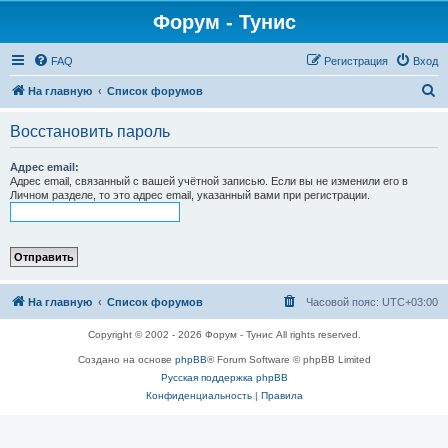
Форум - Тунис
FAQ
Регистрация
Вход
П
На главную
Список форумов
о
Восстановить пароль
и
с
Адрес email:
Адрес email, связанный с вашей учётной записью. Если вы не изменили его в
к
Личном разделе, то это адрес email, указанный вами при регистрации.
На главную
Список форумов
Часовой пояс:
UTC+03:00
Copyright © 2002 - 2026 Форум - Тунис All rights reserved.
Создано на основе
phpBB
® Forum Software © phpBB Limited
Русская поддержка phpBB
Конфиденциальность
|
Правила