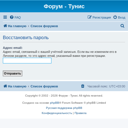
Форум - Тунис
FAQ
Регистрация
Вход
П
На главную
Список форумов
о
Восстановить пароль
и
с
Адрес email:
Адрес email, связанный с вашей учётной записью. Если вы не изменили его в
к
Личном разделе, то это адрес email, указанный вами при регистрации.
На главную
Список форумов
Часовой пояс:
UTC+03:00
Copyright © 2002 - 2026 Форум - Тунис All rights reserved.
Создано на основе
phpBB
® Forum Software © phpBB Limited
Русская поддержка phpBB
Конфиденциальность
|
Правила