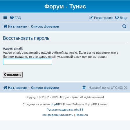
Форум - Тунис
FAQ
Регистрация
Вход
П
На главную
Список форумов
о
Восстановить пароль
и
с
Адрес email:
Адрес email, связанный с вашей учётной записью. Если вы не изменили его в
к
Личном разделе, то это адрес email, указанный вами при регистрации.
На главную
Список форумов
Часовой пояс:
UTC+03:00
Copyright © 2002 - 2026 Форум - Тунис All rights reserved.
Создано на основе
phpBB
® Forum Software © phpBB Limited
Русская поддержка phpBB
Конфиденциальность
|
Правила