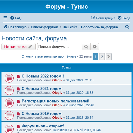
Форум - Тунис
FAQ
Регистрация
Вход
П
На главную
Список форумов
Наш сайт
Новости сайта, форума
о
Новости сайта, форума
и
Поиск
Расширенный пои
Новая тема
с
к
1
2
След.
Отметить все темы как прочтённые
• 22 темы
Темы
С Новым 2022 годом!!
Последнее сообщение
Olegiv
«
31 дек 2021, 21:13
С Новым 2021 годом!
Последнее сообщение
Olegiv
«
31 дек 2020, 18:38
Регистрация новых пользователей
Последнее сообщение
Olegiv
«
28 июл 2020, 22:48
С Новым 2019 годом!
Последнее сообщение
Olegiv
«
31 дек 2018, 20:54
Форум вновь открыт!
Последнее сообщение
Tourist2017
«
07 май 2017, 00:46