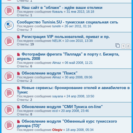
Ответы:
1
Наш сайт в "облаке" - ждём ваши отклики
Последнее сообщение
Коваль
«
31 янв 2013, 16:18
Ответы:
1
Сообщество Tunisie.SU - тунисская социальная сеть
Последнее сообщение
tuneln
«
26 окт 2011, 01:16
Ответы:
7
Регистрация VIP пользователей, приват и пр.
Последнее сообщение
NELIK
«
10 сен 2010, 13:38
Ответы:
19
1
2
Фотографии фрегата "Паллада" в порту г. Бизерта,
апрель 2008
Последнее сообщение
Almaz
«
06 май 2008, 11:21
Ответы:
6
Обновление модуля "Поиск"
Последнее сообщение
Almaz
«
30 апр 2008, 09:06
Ответы:
2
Новые сервисы: бронирование отелей и авиабилетов в
Тунис
Последнее сообщение
sayana
«
24 апр 2008, 10:50
Ответы:
2
Обновление модуля "СМИ Туниса on-line"
Последнее сообщение
ecd
«
20 апр 2008, 23:46
Ответы:
8
Обновление модуля "Обменный курс тунисского
динара (TD)"
Последнее сообщение
Olegiv
«
18 апр 2008, 05:34