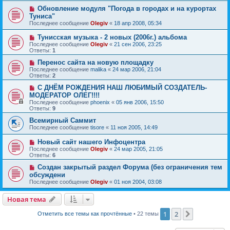
Обновление модуля "Погода в городах и на курортах
Туниса"
Последнее сообщение
Olegiv
«
18 апр 2008, 05:34
Тунисская музыка - 2 новых (2006г.) альбома
Последнее сообщение
Olegiv
«
21 сен 2006, 23:25
Ответы:
1
Перенос сайта на новую площадку
Последнее сообщение
malika
«
24 мар 2006, 21:04
Ответы:
2
С ДНЁМ РОЖДЕНИЯ НАШ ЛЮБИМЫЙ СОЗДАТЕЛЬ-
МОДЕРАТОР ОЛЕГ!!!!
Последнее сообщение
phoenix
«
05 янв 2006, 15:50
Ответы:
9
Всемирный Саммит
Последнее сообщение
tisore
«
11 ноя 2005, 14:49
Новый сайт нашего Инфоцентра
Последнее сообщение
Olegiv
«
24 мар 2005, 21:05
Ответы:
6
Создан закрытый раздел Форума (без ограничения тем
обсуждени
Последнее сообщение
Olegiv
«
01 ноя 2004, 03:08
Новая тема
1
2
След.
Отметить все темы как прочтённые
• 22 темы