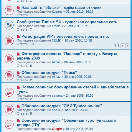
Ответы:
1
Наш сайт в "облаке" - ждём ваши отклики
Последнее сообщение
Коваль
«
31 янв 2013, 16:18
Ответы:
1
Сообщество Tunisie.SU - тунисская социальная сеть
Последнее сообщение
tuneln
«
26 окт 2011, 01:16
Ответы:
7
Регистрация VIP пользователей, приват и пр.
Последнее сообщение
NELIK
«
10 сен 2010, 13:38
Ответы:
19
1
2
Фотографии фрегата "Паллада" в порту г. Бизерта,
апрель 2008
Последнее сообщение
Almaz
«
06 май 2008, 11:21
Ответы:
6
Обновление модуля "Поиск"
Последнее сообщение
Almaz
«
30 апр 2008, 09:06
Ответы:
2
Новые сервисы: бронирование отелей и авиабилетов в
Тунис
Последнее сообщение
sayana
«
24 апр 2008, 10:50
Ответы:
2
Обновление модуля "СМИ Туниса on-line"
Последнее сообщение
ecd
«
20 апр 2008, 23:46
Ответы:
8
Обновление модуля "Обменный курс тунисского
динара (TD)"
Последнее сообщение
Olegiv
«
18 апр 2008, 05:34