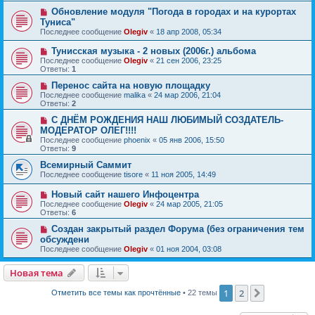
Обновление модуля "Погода в городах и на курортах
Туниса"
Последнее сообщение
Olegiv
«
18 апр 2008, 05:34
Тунисская музыка - 2 новых (2006г.) альбома
Последнее сообщение
Olegiv
«
21 сен 2006, 23:25
Ответы:
1
Перенос сайта на новую площадку
Последнее сообщение
malika
«
24 мар 2006, 21:04
Ответы:
2
С ДНЁМ РОЖДЕНИЯ НАШ ЛЮБИМЫЙ СОЗДАТЕЛЬ-
МОДЕРАТОР ОЛЕГ!!!!
Последнее сообщение
phoenix
«
05 янв 2006, 15:50
Ответы:
9
Всемирный Саммит
Последнее сообщение
tisore
«
11 ноя 2005, 14:49
Новый сайт нашего Инфоцентра
Последнее сообщение
Olegiv
«
24 мар 2005, 21:05
Ответы:
6
Создан закрытый раздел Форума (без ограничения тем
обсуждени
Последнее сообщение
Olegiv
«
01 ноя 2004, 03:08
Новая тема
1
2
След.
Отметить все темы как прочтённые
• 22 темы