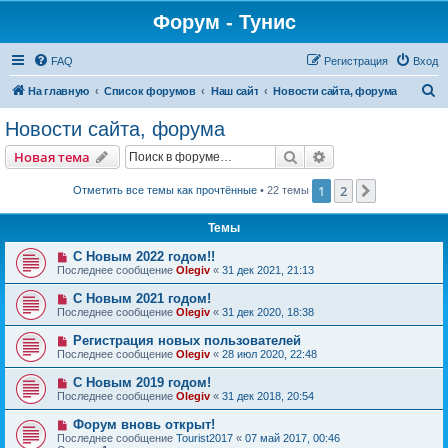
Форум - Тунис
FAQ
Регистрация
Вход
П
На главную
Список форумов
Наш сайт
Новости сайта, форума
о
Новости сайта, форума
и
Поиск
Расширенный пои
Новая тема
с
к
1
2
След.
Отметить все темы как прочтённые
• 22 темы
Темы
С Новым 2022 годом!!
Последнее сообщение
Olegiv
«
31 дек 2021, 21:13
С Новым 2021 годом!
Последнее сообщение
Olegiv
«
31 дек 2020, 18:38
Регистрация новых пользователей
Последнее сообщение
Olegiv
«
28 июл 2020, 22:48
С Новым 2019 годом!
Последнее сообщение
Olegiv
«
31 дек 2018, 20:54
Форум вновь открыт!
Последнее сообщение
Tourist2017
«
07 май 2017, 00:46