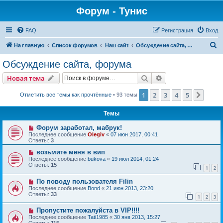
Форум - Тунис
FAQ
Регистрация
Вход
П
На главную
Список форумов
Наш сайт
Обсуждение сайта, форума
о
Обсуждение сайта, форума
и
Поиск
Расширенный пои
Новая тема
с
к
1
2
3
4
5
След.
Отметить все темы как прочтённые
• 93 темы
Темы
Форум заработал, мабрук!
Последнее сообщение
Olegiv
«
07 июн 2017, 00:41
Ответы:
3
возьмите меня в вип
Последнее сообщение
bukova
«
19 июл 2014, 01:24
Ответы:
15
1
2
По поводу пользователя Filin
Последнее сообщение
Bond
«
21 июн 2013, 23:20
Ответы:
33
1
2
3
Пропустите пожалуйста в VIP!!!!
Последнее сообщение
Tati1985
«
30 янв 2013, 15:27