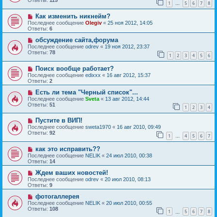
Ответы:
115
1
5
6
7
8
…
Как изменить никнейм?
Последнее сообщение
Olegiv
«
25 ноя 2012, 14:05
Ответы:
6
обсуждение сайта,форума
Последнее сообщение
odrev
«
19 ноя 2012, 23:37
Ответы:
78
1
2
3
4
5
6
Поиск вообще работает?
Последнее сообщение
edixxx
«
16 авг 2012, 15:37
Ответы:
2
Есть ли тема "Черный список"...
Последнее сообщение
Sveta
«
13 авг 2012, 14:44
Ответы:
51
1
2
3
4
Пустите в ВИП!
Последнее сообщение
sweta1970
«
16 авг 2010, 09:49
Ответы:
92
1
4
5
6
7
…
как это исправить??
Последнее сообщение
NELIK
«
24 июл 2010, 00:38
Ответы:
14
Ждем ваших новостей!
Последнее сообщение
odrev
«
20 июл 2010, 08:13
Ответы:
9
фотогаллерея
Последнее сообщение
NELIK
«
20 июл 2010, 00:55
Ответы:
108
1
5
6
7
8
…