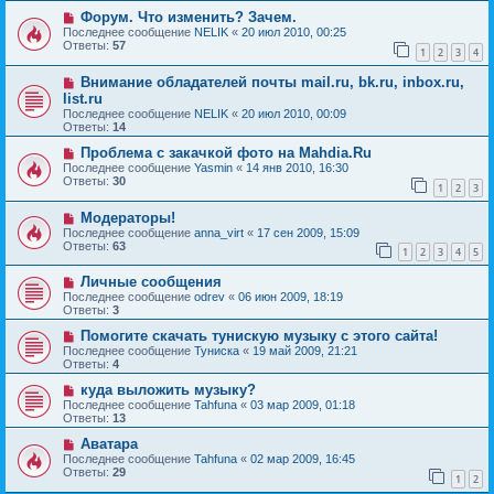
Форум. Что изменить? Зачем.
Последнее сообщение
NELIK
«
20 июл 2010, 00:25
Ответы:
57
1
2
3
4
Внимание обладателей почты mail.ru, bk.ru, inbox.ru,
list.ru
Последнее сообщение
NELIK
«
20 июл 2010, 00:09
Ответы:
14
Проблема с закачкой фото на Mahdia.Ru
Последнее сообщение
Yasmin
«
14 янв 2010, 16:30
Ответы:
30
1
2
3
Модераторы!
Последнее сообщение
anna_virt
«
17 сен 2009, 15:09
Ответы:
63
1
2
3
4
5
Личные сообщения
Последнее сообщение
odrev
«
06 июн 2009, 18:19
Ответы:
3
Помогите скачать тунискую музыку с этого сайта!
Последнее сообщение
Туниска
«
19 май 2009, 21:21
Ответы:
4
куда выложить музыку?
Последнее сообщение
Tahfuna
«
03 мар 2009, 01:18
Ответы:
13
Аватара
Последнее сообщение
Tahfuna
«
02 мар 2009, 16:45
Ответы:
29
1
2