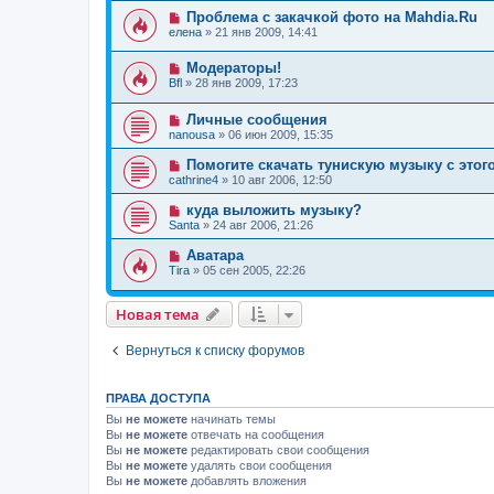
Проблема с закачкой фото на Mahdia.Ru
елена
»
21 янв 2009, 14:41
Модераторы!
Bfl
»
28 янв 2009, 17:23
Личные сообщения
nanousa
»
06 июн 2009, 15:35
Помогите скачать тунискую музыку с этого
cathrine4
»
10 авг 2006, 12:50
куда выложить музыку?
Santa
»
24 авг 2006, 21:26
Аватара
Tira
»
05 сен 2005, 22:26
Новая тема
Вернуться к списку форумов
ПРАВА ДОСТУПА
Вы
не можете
начинать темы
Вы
не можете
отвечать на сообщения
Вы
не можете
редактировать свои сообщения
Вы
не можете
удалять свои сообщения
Вы
не можете
добавлять вложения