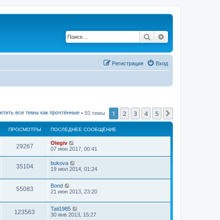
Поиск
Расширенный по
Регистрация
Вход
1
2
3
4
5
След.
етить все темы как прочтённые
• 93 темы
ПРОСМОТРЫ
ПОСЛЕДНЕЕ СООБЩЕНИЕ
Olegiv
29267
07 июн 2017, 00:41
bukova
35104
19 июл 2014, 01:24
Bond
55083
21 июн 2013, 23:20
Tati1985
123563
30 янв 2013, 15:27