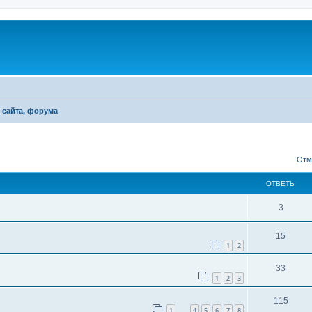
 сайта, форума
ширенный поиск
Отм
ОТВЕТЫ
3
15
1
2
33
1
2
3
115
1
4
5
6
7
8
…