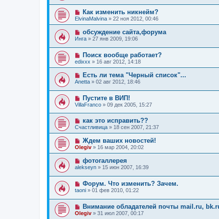
Как изменить никнейм?
ElvinaMalvina
»
22 ноя 2012, 00:46
обсуждение сайта,форума
Инга
»
27 янв 2009, 19:06
Поиск вообще работает?
edixxx
»
16 авг 2012, 14:18
Есть ли тема "Черный список"...
Anetta
»
02 авг 2012, 18:46
Пустите в ВИП!
VillaFranco
»
09 дек 2005, 15:27
как это исправить??
Счастливица
»
18 сен 2007, 21:37
Ждем ваших новостей!
Olegiv
»
16 мар 2004, 20:02
фотогаллерея
alekseyn
»
15 июн 2007, 16:39
Форум. Что изменить? Зачем.
taoni
»
01 фев 2010, 01:22
Внимание обладателей почты mail.ru, bk.ru, 
Olegiv
»
31 июл 2007, 00:17