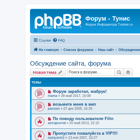
Форум - Тунис
Форум Инфоцентра Tunisie.ru
Ссылки
FAQ
На главную
Список форумов
Наш сайт
Обсуждение
Обсуждение сайта, форума
Поиск
Рас
Новая тема
ТЕМЫ
Форум заработал, мабрук!
mama
»
28 май 2017, 16:08
возьмите меня в вип
passion
»
07 дек 2005, 16:29
По поводу пользователя Filin
astrajournal
»
20 май 2013, 22:15
Пропустите пожалуйста в VIP!!!!
nastyavin2
»
13 ноя 2007, 15:27