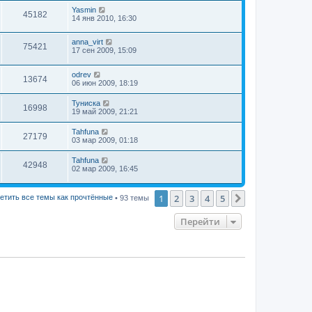
Yasmin
45182
14 янв 2010, 16:30
anna_virt
75421
17 сен 2009, 15:09
odrev
13674
06 июн 2009, 18:19
Туниска
16998
19 май 2009, 21:21
Tahfuna
27179
03 мар 2009, 01:18
Tahfuna
42948
02 мар 2009, 16:45
1
2
3
4
5
След.
етить все темы как прочтённые
• 93 темы
Перейти