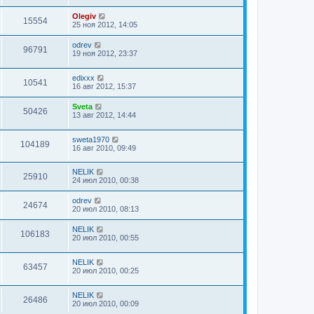
Olegiv
15554
25 ноя 2012, 14:05
odrev
96791
19 ноя 2012, 23:37
edixxx
10541
16 авг 2012, 15:37
Sveta
50426
13 авг 2012, 14:44
sweta1970
104189
16 авг 2010, 09:49
NELIK
25910
24 июл 2010, 00:38
odrev
24674
20 июл 2010, 08:13
NELIK
106183
20 июл 2010, 00:55
NELIK
63457
20 июл 2010, 00:25
NELIK
26486
20 июл 2010, 00:09