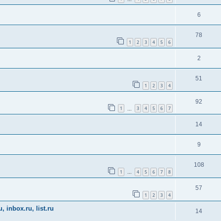
6
78
1
2
3
4
5
6
2
51
1
2
3
4
92
1
3
4
5
6
7
…
14
9
108
1
4
5
6
7
8
…
57
1
2
3
4
inbox.ru, list.ru
14