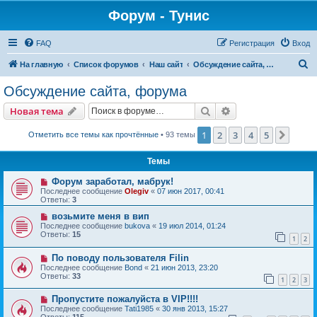
Форум - Тунис
FAQ
Регистрация
Вход
П
На главную
Список форумов
Наш сайт
Обсуждение сайта, форума
о
Обсуждение сайта, форума
и
Поиск
Расширенный пои
Новая тема
с
к
1
2
3
4
5
След.
Отметить все темы как прочтённые
• 93 темы
Темы
Форум заработал, мабрук!
Последнее сообщение
Olegiv
«
07 июн 2017, 00:41
Ответы:
3
возьмите меня в вип
Последнее сообщение
bukova
«
19 июл 2014, 01:24
Ответы:
15
1
2
По поводу пользователя Filin
Последнее сообщение
Bond
«
21 июн 2013, 23:20
Ответы:
33
1
2
3
Пропустите пожалуйста в VIP!!!!
Последнее сообщение
Tati1985
«
30 янв 2013, 15:27