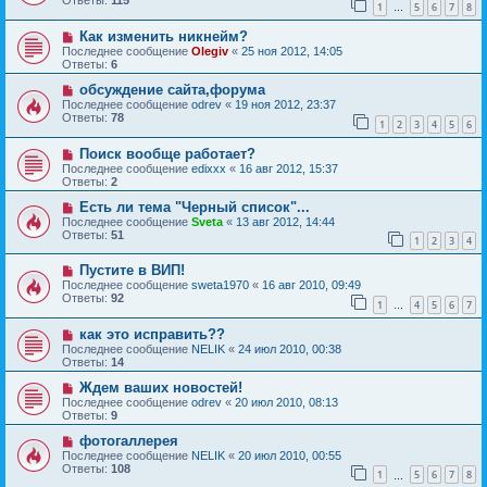
Ответы:
115
1
5
6
7
8
…
Как изменить никнейм?
Последнее сообщение
Olegiv
«
25 ноя 2012, 14:05
Ответы:
6
обсуждение сайта,форума
Последнее сообщение
odrev
«
19 ноя 2012, 23:37
Ответы:
78
1
2
3
4
5
6
Поиск вообще работает?
Последнее сообщение
edixxx
«
16 авг 2012, 15:37
Ответы:
2
Есть ли тема "Черный список"...
Последнее сообщение
Sveta
«
13 авг 2012, 14:44
Ответы:
51
1
2
3
4
Пустите в ВИП!
Последнее сообщение
sweta1970
«
16 авг 2010, 09:49
Ответы:
92
1
4
5
6
7
…
как это исправить??
Последнее сообщение
NELIK
«
24 июл 2010, 00:38
Ответы:
14
Ждем ваших новостей!
Последнее сообщение
odrev
«
20 июл 2010, 08:13
Ответы:
9
фотогаллерея
Последнее сообщение
NELIK
«
20 июл 2010, 00:55
Ответы:
108
1
5
6
7
8
…