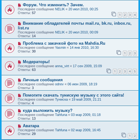
Форум. Что изменить? Зачем.
Последнее сообщение
NELIK
«
20 июл 2010, 00:25
Ответы:
57
1
2
3
4
Внимание обладателей почты mail.ru, bk.ru, inbox.ru,
list.ru
Последнее сообщение
NELIK
«
20 июл 2010, 00:09
Ответы:
14
Проблема с закачкой фото на Mahdia.Ru
Последнее сообщение
Yasmin
«
14 янв 2010, 16:30
Ответы:
30
1
2
3
Модераторы!
Последнее сообщение
anna_virt
«
17 сен 2009, 15:09
Ответы:
63
1
2
3
4
5
Личные сообщения
Последнее сообщение
odrev
«
06 июн 2009, 18:19
Ответы:
3
Помогите скачать тунискую музыку с этого сайта!
Последнее сообщение
Туниска
«
19 май 2009, 21:21
Ответы:
4
куда выложить музыку?
Последнее сообщение
Tahfuna
«
03 мар 2009, 01:18
Ответы:
13
Аватара
Последнее сообщение
Tahfuna
«
02 мар 2009, 16:45
Ответы:
29
1
2