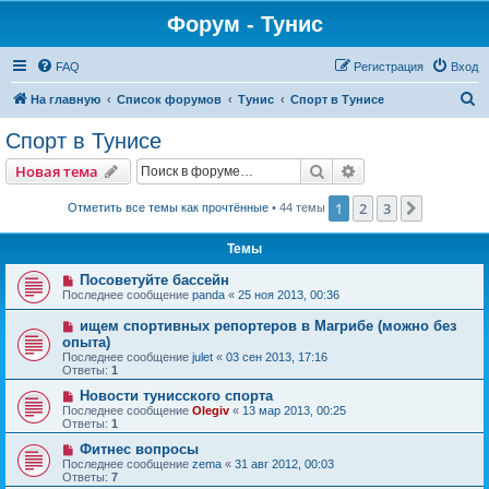
Форум - Тунис
FAQ
Регистрация
Вход
П
На главную
Список форумов
Тунис
Спорт в Тунисе
о
Спорт в Тунисе
и
Поиск
Расширенный пои
Новая тема
с
к
1
2
3
След.
Отметить все темы как прочтённые
• 44 темы
Темы
Посоветуйте бассейн
Последнее сообщение
panda
«
25 ноя 2013, 00:36
ищем спортивных репортеров в Магрибе (можно без
опыта)
Последнее сообщение
julet
«
03 сен 2013, 17:16
Ответы:
1
Новости тунисского спорта
Последнее сообщение
Olegiv
«
13 мар 2013, 00:25
Ответы:
1
Фитнес вопросы
Последнее сообщение
zema
«
31 авг 2012, 00:03
Ответы:
7