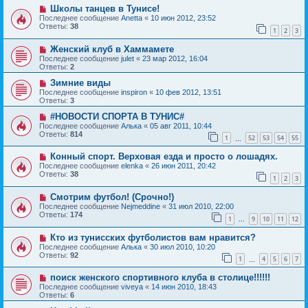
Школы танцев в Тунисе!
Последнее сообщение
Anetta
«
10 июн 2012, 23:52
Ответы:
38
1
2
3
Женский клуб в Хаммамете
Последнее сообщение
julet
«
23 мар 2012, 16:04
Ответы:
2
Зимние виды
Последнее сообщение
inspiron
«
10 фев 2012, 13:51
Ответы:
3
#НОВОСТИ СПОРТА В ТУНИС#
Последнее сообщение
Алька
«
05 авг 2011, 10:44
Ответы:
814
1
52
53
54
55
…
Конный спорт. Верховая езда и просто о лошадях.
Последнее сообщение
elenka
«
26 июн 2011, 20:42
Ответы:
38
1
2
3
Смотрим футбол! (Срочно!)
Последнее сообщение
Nejmeddine
«
31 июл 2010, 22:00
Ответы:
174
1
9
10
11
12
…
Кто из тунисских футболистов вам нравится?
Последнее сообщение
Алька
«
30 июл 2010, 10:20
Ответы:
92
1
4
5
6
7
…
поиск женского спортивного клуба в столице!!!!!!
Последнее сообщение
viveya
«
14 июн 2010, 18:43
Ответы:
6