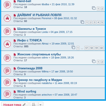
Hand-ball
Последнее сообщение
tibulba
«
21 фев 2010, 11:39
Ответы:
18
1
2
ДАЙВИНГ И РЫБНАЯ ЛОВЛЯ
Последнее сообщение
Peremot
«
08 фев 2010, 01:32
Ответы:
60
1
2
3
4
5
Шахматы в Тунисе
Последнее сообщение
Leela
«
04 дек 2009, 17:15
Ответы:
3
Инфо с ТУНИСА
Последнее сообщение
Almaz
«
19 июн 2009, 12:01
Ответы:
885
1
57
58
59
60
…
Женские спортивные клубы
Последнее сообщение
odrev
«
18 фев 2009, 18:26
Ответы:
17
1
2
Олимпиада 2008
Последнее сообщение
Wilma
«
17 авг 2008, 19:50
Ответы:
9
Тренер по гандболу в Магдие
Последнее сообщение
natalisha
«
11 июн 2008, 00:19
Ответы:
6
Wind surfing
Последнее сообщение
artechve
«
07 июн 2008, 18:47
Ответы:
3
Новая тема