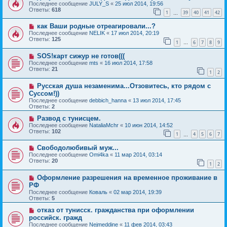
Последнее сообщение
JULY_S
«
25 июл 2014, 19:56
Ответы:
618
1
39
40
41
42
…
как Ваши родные отреагировали...?
Последнее сообщение
NELIK
«
17 июл 2014, 20:19
Ответы:
125
1
6
7
8
9
…
SOS!карт сижур не готов(((
Последнее сообщение
mts
«
16 июл 2014, 17:58
Ответы:
21
1
2
Русская душа незаменима...Отзовитесь, кто рядом с
Суссом!))
Последнее сообщение
debbich_hanna
«
13 июл 2014, 17:45
Ответы:
2
Развод с тунисцем.
Последнее сообщение
NataliaMchr
«
10 июн 2014, 14:52
Ответы:
102
1
4
5
6
7
…
Свободолюбивый муж...
Последнее сообщение
Omi4ka
«
11 мар 2014, 03:14
Ответы:
20
1
2
Оформление разрешения на временное проживание в
РФ
Последнее сообщение
Коваль
«
02 мар 2014, 19:39
Ответы:
5
отказ от тунисск. гражданства при оформлении
российск. гражд
Последнее сообщение
Nejmeddine
«
11 фев 2014, 03:43