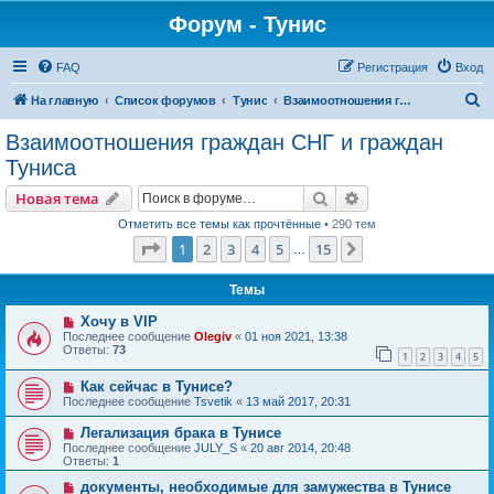
Форум - Тунис
FAQ
Регистрация
Вход
П
На главную
Список форумов
Тунис
Взаимоотношения граждан СНГ и граждан Туниса
о
Взаимоотношения граждан СНГ и граждан
и
Туниса
с
Поиск
Расширенный пои
Новая тема
к
Отметить все темы как прочтённые
• 290 тем
Страница
1
из
15
1
2
3
4
5
15
След.
…
Темы
Хочу в VIP
Последнее сообщение
Olegiv
«
01 ноя 2021, 13:38
Ответы:
73
1
2
3
4
5
Как сейчас в Тунисе?
Последнее сообщение
Tsvetik
«
13 май 2017, 20:31
Легализация брака в Тунисе
Последнее сообщение
JULY_S
«
20 авг 2014, 20:48
Ответы:
1
документы, необходимые для замужества в Тунисе