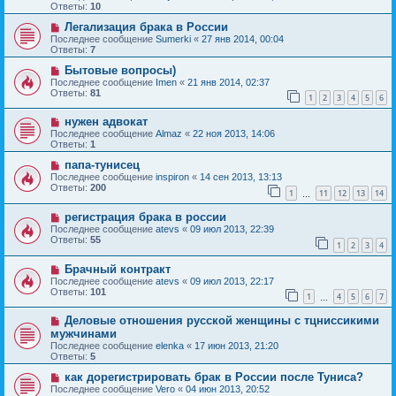
Ответы:
10
Легализация брака в России
Последнее сообщение
Sumerki
«
27 янв 2014, 00:04
Ответы:
7
Бытовые вопросы)
Последнее сообщение
Imen
«
21 янв 2014, 02:37
Ответы:
81
1
2
3
4
5
6
нужен адвокат
Последнее сообщение
Almaz
«
22 ноя 2013, 14:06
Ответы:
1
папа-тунисец
Последнее сообщение
inspiron
«
14 сен 2013, 13:13
Ответы:
200
1
11
12
13
14
…
регистрация брака в россии
Последнее сообщение
atevs
«
09 июл 2013, 22:39
Ответы:
55
1
2
3
4
Брачный контракт
Последнее сообщение
atevs
«
09 июл 2013, 22:17
Ответы:
101
1
4
5
6
7
…
Деловые отношения русской женщины с тцниссикими
мужчинами
Последнее сообщение
elenka
«
17 июн 2013, 21:20
Ответы:
5
как дорегистрировать брак в России после Туниса?
Последнее сообщение
Vero
«
04 июн 2013, 20:52