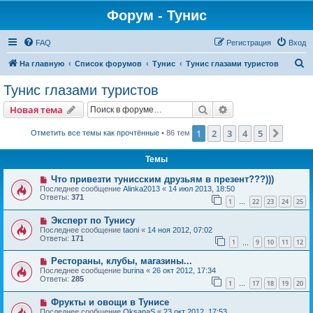
Форум - Тунис
FAQ
Регистрация
Вход
П
На главную
Список форумов
Тунис
Тунис глазами туристов
о
Тунис глазами туристов
и
Поиск
Расширенный пои
Новая тема
с
к
1
2
3
4
5
След.
Отметить все темы как прочтённые
• 86 тем
Темы
Что привезти тунисским друзьям в презент???)))
Последнее сообщение
Alinka2013
«
14 июл 2013, 18:50
Ответы:
371
1
22
23
24
25
…
Эксперт по Тунису
Последнее сообщение
taoni
«
14 ноя 2012, 07:02
Ответы:
171
1
9
10
11
12
…
Рестораны, клубы, магазины...
Последнее сообщение
burina
«
26 окт 2012, 17:34
Ответы:
285
1
17
18
19
20
…
Фрукты и овощи в Тунисе
Последнее сообщение
OksanaS
«
23 окт 2012, 17:53