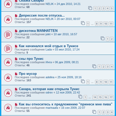
Сказка Сахары
Последнее сообщение
NELIK
«
24 дек 2010, 14:21
Ответы:
68
1
2
3
4
5
Депрессия после отпуска...
Последнее сообщение
NELIK
«
20 окт 2010, 00:07
Ответы:
157
1
8
9
10
11
…
дискотека MANHATTEN
Последнее сообщение
julet
«
10 авг 2010, 16:57
Ответы:
22
1
2
Как начинался мой отдых в Тунисе
Последнее сообщение
Lada
«
03 июл 2010, 17:24
Ответы:
9
сны про Тунис
Последнее сообщение
Инга
«
06 дек 2009, 08:21
Ответы:
46
1
2
3
4
Про мусор
Последнее сообщение
adelina
«
25 ноя 2009, 18:16
Ответы:
163
1
8
9
10
11
…
Сахара, которая нам открыла Тунис
Последнее сообщение
odrev
«
12 ноя 2009, 22:42
Ответы:
241
1
14
15
16
17
…
Как вы относитесь к предложению "принеси мне пива"
Последнее сообщение
marinaafa
«
16 сен 2009, 22:07
Ответы:
55
1
2
3
4