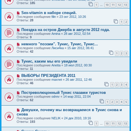
Ответы:
185
1
10
11
12
13
…
Sex-vitamin в наборе специй.
Последнее сообщение
filin
«
23 окт 2012, 10:26
Ответы:
28
1
2
Поездка на остров Джерба в августе 2012 года.
Последнее сообщение
Amina
«
28 авг 2012, 02:54
Ответы:
9
немного "поэзии". Тунис, Тунис, Тунис...
Последнее сообщение
Лиси4ка
«
15 авг 2012, 06:41
Ответы:
42
1
2
3
Тунис, каким мы его увидели
Последнее сообщение
Anetta
«
18 июл 2012, 00:30
Ответы:
11
ВЫБОРЫ ПРЕЗИДЕНТА 2011
Последнее сообщение
maxnet
«
26 авг 2011, 12:46
Ответы:
46
1
2
3
4
Постреволюцонный Тунис глазами туристов
Последнее сообщение
odrev
«
14 мар 2011, 22:04
Ответы:
62
1
2
3
4
5
Девушки, почему мы возвращаемся в Тунис снова и
снова
Последнее сообщение
NELIK
«
24 дек 2010, 19:16
Ответы:
193
1
10
11
12
13
…