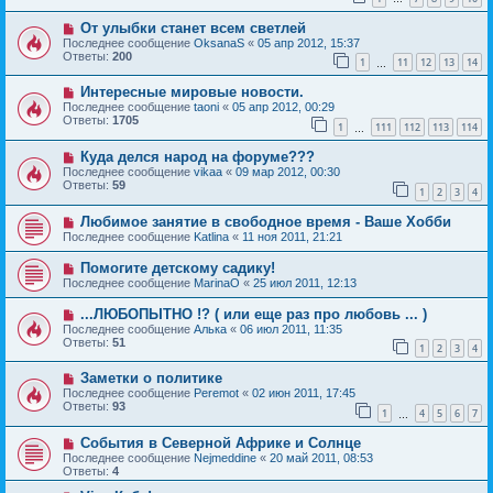
От улыбки станет всем светлей
Последнее сообщение
OksanaS
«
05 апр 2012, 15:37
Ответы:
200
1
11
12
13
14
…
Интересные мировые новости.
Последнее сообщение
taoni
«
05 апр 2012, 00:29
Ответы:
1705
1
111
112
113
114
…
Куда делся народ на форуме???
Последнее сообщение
vikaa
«
09 мар 2012, 00:30
Ответы:
59
1
2
3
4
Любимое занятие в свободное время - Ваше Хобби
Последнее сообщение
Katlina
«
11 ноя 2011, 21:21
Помогите детскому садику!
Последнее сообщение
MarinaO
«
25 июл 2011, 12:13
...ЛЮБОПЫТНО !? ( или еще раз про любовь ... )
Последнее сообщение
Алька
«
06 июл 2011, 11:35
Ответы:
51
1
2
3
4
Заметки о политике
Последнее сообщение
Peremot
«
02 июн 2011, 17:45
Ответы:
93
1
4
5
6
7
…
События в Северной Африке и Солнце
Последнее сообщение
Nejmeddine
«
20 май 2011, 08:53
Ответы:
4