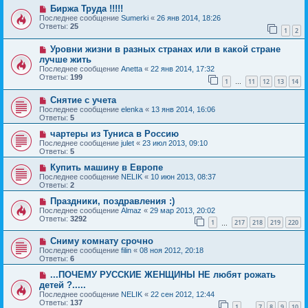
Биржа Труда !!!!!
Последнее сообщение
Sumerki
«
26 янв 2014, 18:26
Ответы:
25
1
2
Уровни жизни в разных странах или в какой стране
лучше жить
Последнее сообщение
Anetta
«
22 янв 2014, 17:32
Ответы:
199
1
11
12
13
14
…
Снятие с учета
Последнее сообщение
elenka
«
13 янв 2014, 16:06
Ответы:
5
чартеры из Туниса в Россию
Последнее сообщение
julet
«
23 июл 2013, 09:10
Ответы:
5
Купить машину в Европе
Последнее сообщение
NELIK
«
10 июн 2013, 08:37
Ответы:
2
Праздники, поздравления :)
Последнее сообщение
Almaz
«
29 мар 2013, 20:02
Ответы:
3292
1
217
218
219
220
…
Сниму комнату срочно
Последнее сообщение
filin
«
08 ноя 2012, 20:18
Ответы:
6
...ПОЧЕМУ РУССКИЕ ЖЕНЩИНЫ НЕ любят рожать
детей ?.....
Последнее сообщение
NELIK
«
22 сен 2012, 12:44
Ответы:
137
1
7
8
9
10
…