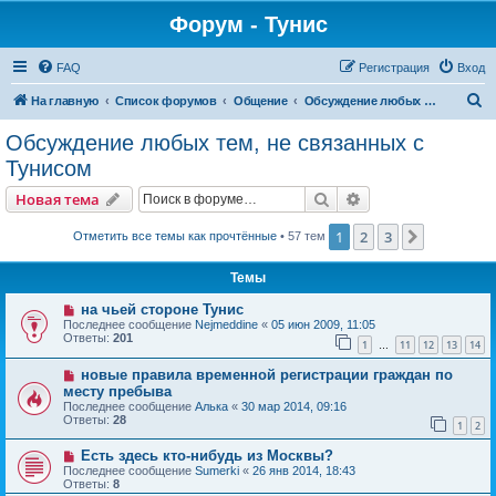
Форум - Тунис
FAQ
Регистрация
Вход
П
На главную
Список форумов
Общение
Обсуждение любых тем, не связанных с Тунисом
о
Обсуждение любых тем, не связанных с
и
Тунисом
с
Поиск
Расширенный пои
Новая тема
к
1
2
3
След.
Отметить все темы как прочтённые
• 57 тем
Темы
на чьей стороне Тунис
Последнее сообщение
Nejmeddine
«
05 июн 2009, 11:05
Ответы:
201
1
11
12
13
14
…
новые правила временной регистрации граждан по
месту пребыва
Последнее сообщение
Алька
«
30 мар 2014, 09:16
Ответы:
28
1
2
Есть здесь кто-нибудь из Москвы?
Последнее сообщение
Sumerki
«
26 янв 2014, 18:43
Ответы:
8