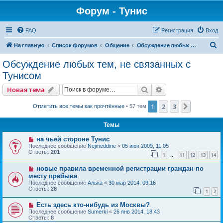
Форум - Тунис
FAQ
Регистрация
Вход
П
На главную
Список форумов
Общение
Обсуждение любых тем, не связанных с Тунисом
о
Обсуждение любых тем, не связанных с
и
Тунисом
с
Поиск
Расширенный пои
Новая тема
к
1
2
3
След.
Отметить все темы как прочтённые
• 57 тем
Темы
на чьей стороне Тунис
Последнее сообщение
Nejmeddine
«
05 июн 2009, 11:05
Ответы:
201
1
11
12
13
14
…
новые правила временной регистрации граждан по
месту пребыва
Последнее сообщение
Алька
«
30 мар 2014, 09:16
Ответы:
28
1
2
Есть здесь кто-нибудь из Москвы?
Последнее сообщение
Sumerki
«
26 янв 2014, 18:43
Ответы:
8