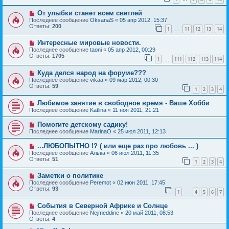
От улыбки станет всем светлей
Последнее сообщение
OksanaS
«
05 апр 2012, 15:37
Ответы:
200
1
11
12
13
14
…
Интересные мировые новости.
Последнее сообщение
taoni
«
05 апр 2012, 00:29
Ответы:
1705
1
111
112
113
114
…
Куда делся народ на форуме???
Последнее сообщение
vikaa
«
09 мар 2012, 00:30
Ответы:
59
1
2
3
4
Любимое занятие в свободное время - Ваше Хобби
Последнее сообщение
Katlina
«
11 ноя 2011, 21:21
Помогите детскому садику!
Последнее сообщение
MarinaO
«
25 июл 2011, 12:13
...ЛЮБОПЫТНО !? ( или еще раз про любовь ... )
Последнее сообщение
Алька
«
06 июл 2011, 11:35
Ответы:
51
1
2
3
4
Заметки о политике
Последнее сообщение
Peremot
«
02 июн 2011, 17:45
Ответы:
93
1
4
5
6
7
…
События в Северной Африке и Солнце
Последнее сообщение
Nejmeddine
«
20 май 2011, 08:53
Ответы:
4