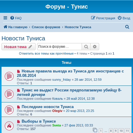
Форум - Тунис
FAQ
Регистрация
Вход
П
На главную
Список форумов
Новости Туниса
о
Новости Туниса
и
Поиск
Расширенный пои
Новая тема
с
Отметить все темы как прочтённые
• 4 темы • Страница
1
из
1
к
Темы
Новые правила выезда из Туниса для иностранцев с
28.08.2014
Последнее сообщение
sunny_friday
«
28 авг 2014, 12:59
Ответы:
1
Тунис не выдаст России предполагаемую убийцу 8-
летней дочери
Последнее сообщение
Коваль
«
28 май 2014, 12:38
Последние новости Туниса
Последнее сообщение
Olegiv
«
20 мар 2013, 23:25
Ответы:
6
Выборы в Тунисе
Последнее сообщение
Sveta
«
27 фев 2013, 03:33
Ответы:
157
1
8
9
10
11
…